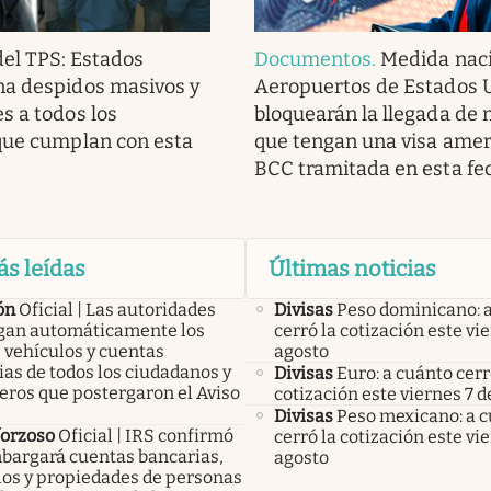
del TPS: Estados
Documentos
.
Medida naci
na despidos masivos y
Aeropuertos de Estados 
s a todos los
bloquearán la llegada de
que cumplan con esta
que tengan una visa amer
BCC tramitada en esta fe
ás leídas
Últimas noticias
ón
Oficial | Las autoridades
Divisas
Peso dominicano: 
an automáticamente los
cerró la cotización este vi
 vehículos y cuentas
agosto
as de todos los ciudadanos y
Divisas
Euro: a cuánto cerr
eros que postergaron el Aviso
cotización este viernes 7 d
Divisas
Peso mexicano: a 
forzoso
Oficial | IRS confirmó
cerró la cotización este vi
bargará cuentas bancarias,
agosto
los y propiedades de personas