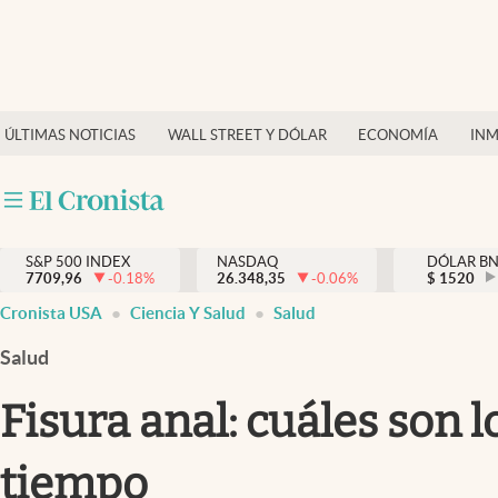
Últimas Noticias
Finanzas y economía
ÚLTIMAS NOTICIAS
WALL STREET Y DÓLAR
ECONOMÍA
INM
Wall Street y dólar
Inmigración
Trending
S&P 500 INDEX
NASDAQ
DÓLAR B
7709,96
-0.18
%
26.348,35
-0.06
%
$
1520
Tiempo
Cronista USA
Ciencia Y Salud
Salud
Ciencia y salud
Salud
Espiritual
Fisura anal: cuáles son l
Streaming
tiempo
PC y mobile