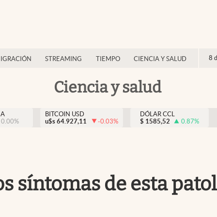
8 
IGRACIÓN
STREAMING
TIEMPO
CIENCIA Y SALUD
Ciencia y salud
NA
BITCOIN USD
DÓLAR CCL
0.00
%
u$s
64.927,11
-0.03
%
$
1585,52
0.87
%
os síntomas de esta patol