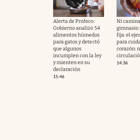
Alerta de Profeco:
Ni camina
Gobierno analizó 54
gimnasio n
alimentos húmedos
fija: el ej
para gatos y detectó
para cuida
que algunos
corazón: m
incumplen con la ley
circulaci
y mienten en su
14:36
declaración
15:46