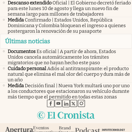
Descanso extendido
Oficial | El Gobierno decretó feriado
para este lunes 10 de agosto y llega un nuevo fin de
semana largo para millones de trabajadores
Medida
Confirmado | Estados Unidos, República
Dominicana y Colombia bloquean el ingreso a quienes
postergaron la renovación de su pasaporte
Últimas noticias
Documentos
Es oficial | A partir de ahora, Estados
Unidos cancela automáticamente los trámites
migratorios que no hayan hecho este paso
Cuidado personal
Adiós al antitranspirante: el producto
natural que elimina el mal olor del cuerpo y dura más de
un año
Medida
Decisión final | Nueva York multará uno por uno
a los conductores que estacionaron su vehículo durante
más tiempo que el permitido en todas estas zonas
abre en nueva pestaña
abre en nueva pestaña
abre en nueva pestaña
abre en nueva pestaña
abre en nueva pestaña