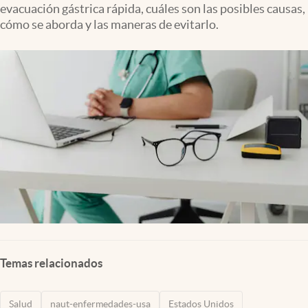
evacuación gástrica rápida, cuáles son las posibles causas,
Lifestyle
cómo se aborda y las maneras de evitarlo.
USA
Temas relacionados
Salud
naut-enfermedades-usa
Estados Unidos