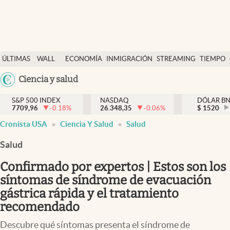
Últimas Noticias
ÚLTIMAS
WALL
ECONOMÍA
INMIGRACIÓN
STREAMING
TIEMPO
Finanzas y economía
NOTICIAS
STREET
Argentina
Ciencia y salud
Wall Street y dólar
Y
España
Inmigración
DÓLAR
S&P 500 INDEX
NASDAQ
DÓLAR B
7709,96
-0.18
%
26.348,35
-0.06
%
México
$
1520
Trending
Cronista USA
Ciencia Y Salud
Salud
USA
Tiempo
Colombia
Salud
Uruguay
Ciencia y salud
Confirmado por expertos | Estos son los
Espiritual
síntomas de síndrome de evacuación
gástrica rápida y el tratamiento
Streaming
recomendado
PC y mobile
Descubre qué síntomas presenta el síndrome de