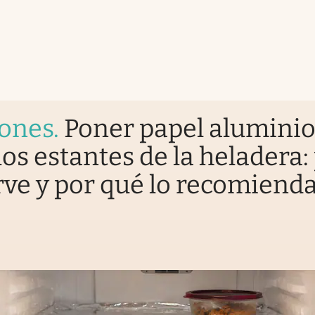
iones
.
Poner papel alumini
los estantes de la heladera:
rve y por qué lo recomiend