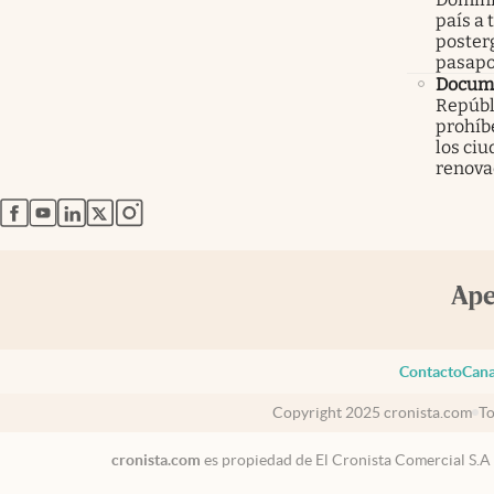
país a 
poster
pasapo
Docume
Repúbl
prohíbe
los ci
renova
abre en nueva pestaña
abre en nueva pestaña
abre en nueva pestaña
abre en nueva pestaña
abre en nueva pestaña
Contacto
Cana
Copyright 2025 cronista.com
To
cronista.com
es propiedad de El Cronista Comercial S.A
USA