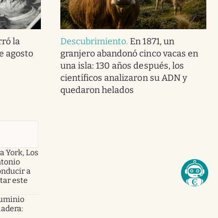
ró la
Descubrimiento
.
En 1871, un
de agosto
granjero abandonó cinco vacas en
una isla: 130 años después, los
científicos analizaron su ADN y
quedaron helados
a York, Los
ntonio
onducir a
tar este
luminio
ladera: