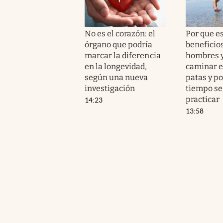
No es el corazón: el
Por que e
órgano que podría
beneficio
marcar la diferencia
hombres 
en la longevidad,
caminar e
según una nueva
patas y p
investigación
tiempo se
practicar
14:23
13:58