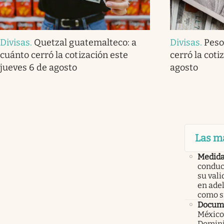
Divisas
.
Quetzal guatemalteco: a
Divisas
.
Peso
cuánto cerró la cotización este
cerró la coti
jueves 6 de agosto
agosto
Las m
Medid
conduc
su val
en ade
como 
Docume
México
Domini