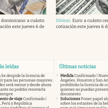
 dominicano: a cuánto
Divisas
.
Euro: a cuánto cer
zación este jueves 6 de
cotización este jueves 6 
ás leídas
Últimas noticias
a
Se despide la licencia de
Medida
Confirmado | Nuev
ir para las personas mayores:
Ángeles, Houston y San A
idez será menor y desde ahora
prohibirán la licencia de c
lante no podrán renovarla
quienes no puedan presen
siempre
documento
nto de viaje
Confirmado |
Soluciones
Poner papel a
, Perú y República
sobre los estantes de la he
cana prohíben el ingreso al
para qué sirve y por qué lo