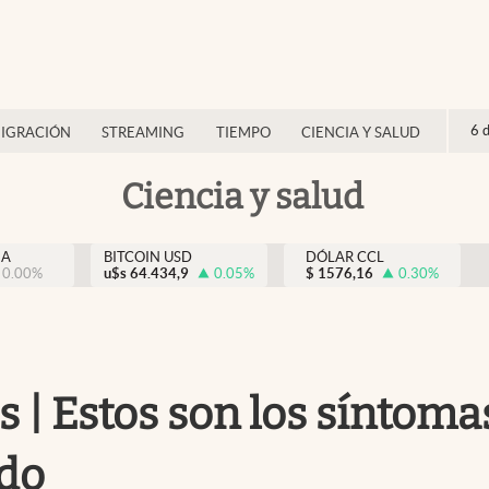
6 
IGRACIÓN
STREAMING
TIEMPO
CIENCIA Y SALUD
Ciencia y salud
NA
BITCOIN USD
DÓLAR CCL
0.00
%
u$s
64.434,9
0.05
%
$
1576,16
0.30
%
| Estos son los síntomas
do