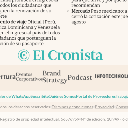
todos los ciudadanos que
recomiendan
guen la renovación de su
Mercado
Peso mexicano: a
rte
cerró la cotización este ju
nto de viaje
Oficial | Perú,
agosto
ica Dominicana y Venezuela
n el ingreso al país de todos
udadanos que posterguen la
ción de su pasaporte
les de WhatsApp
Suscribite
Quiénes Somos
Portal de Proveedores
Trabaj
dos los derechos reservados
Términos y condiciones
Privacidad
Consen
 Registro de propiedad intelectual: 56576959
N° de edición: 10.949 - 6 