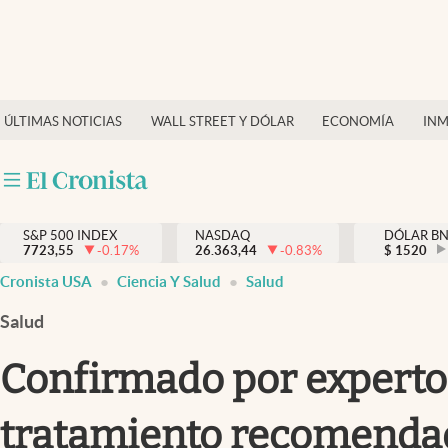
Últimas Noticias
Finanzas y economía
ÚLTIMAS NOTICIAS
WALL STREET Y DÓLAR
ECONOMÍA
INM
Wall Street y dólar
Inmigración
Trending
S&P 500 INDEX
NASDAQ
DÓLAR B
7723,55
-0.17
%
26.363,44
-0.83
%
$
1520
Tiempo
Cronista USA
Ciencia Y Salud
Salud
Ciencia y salud
Salud
Espiritual
Confirmado por expertos 
Streaming
tratamiento recomenda
PC y mobile