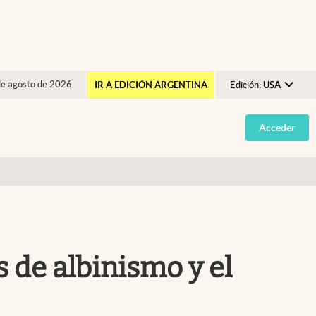
de agosto de 2026
IR A EDICIÓN ARGENTINA
Edición:
USA
Argentina
Acceder
España
México
USA
Colombia
Uruguay
 de albinismo y el