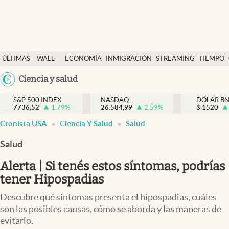
Últimas Noticias
ÚLTIMAS
WALL
ECONOMÍA
INMIGRACIÓN
STREAMING
TIEMPO
Finanzas y economía
NOTICIAS
STREET
Argentina
Ciencia y salud
Wall Street y dólar
Y
España
Inmigración
DÓLAR
S&P 500 INDEX
NASDAQ
DÓLAR B
7736,52
1.79
%
26.584,99
2.59
%
México
$
1520
Trending
Cronista USA
Ciencia Y Salud
Salud
USA
Tiempo
Colombia
Salud
Uruguay
Ciencia y salud
Alerta | Si tenés estos síntomas, podrías
Espiritual
tener Hipospadias
Streaming
Descubre qué síntomas presenta el hipospadias, cuáles
son las posibles causas, cómo se aborda y las maneras de
PC y mobile
evitarlo.