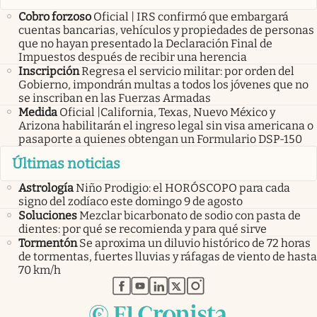
Cobro forzoso
Oficial | IRS confirmó que embargará
cuentas bancarias, vehículos y propiedades de personas
que no hayan presentado la Declaración Final de
Impuestos después de recibir una herencia
Inscripción
Regresa el servicio militar: por orden del
Gobierno, impondrán multas a todos los jóvenes que no
se inscriban en las Fuerzas Armadas
Medida
Oficial |California, Texas, Nuevo México y
Arizona habilitarán el ingreso legal sin visa americana o
pasaporte a quienes obtengan un Formulario DSP-150
Últimas noticias
Astrología
Niño Prodigio: el HORÓSCOPO para cada
signo del zodíaco este domingo 9 de agosto
Soluciones
Mezclar bicarbonato de sodio con pasta de
dientes: por qué se recomienda y para qué sirve
Tormentón
Se aproxima un diluvio histórico de 72 horas
de tormentas, fuertes lluvias y ráfagas de viento de hasta
70 km/h
abre en nueva pestaña
abre en nueva pestaña
abre en nueva pestaña
abre en nueva pestaña
abre en nueva pestaña