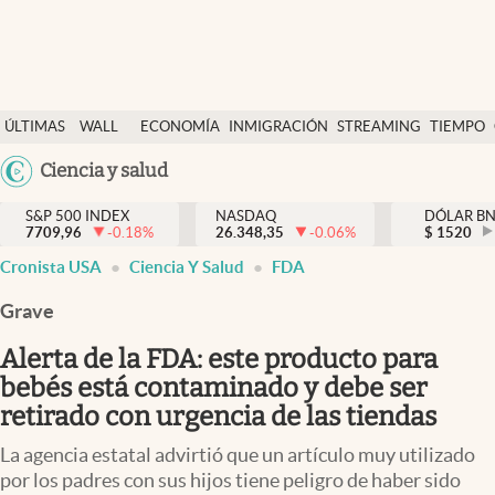
Últimas Noticias
ÚLTIMAS
WALL
ECONOMÍA
INMIGRACIÓN
STREAMING
TIEMPO
Finanzas y economía
NOTICIAS
STREET
Argentina
Ciencia y salud
Wall Street y dólar
Y
España
Inmigración
DÓLAR
S&P 500 INDEX
NASDAQ
DÓLAR B
7709,96
-0.18
%
26.348,35
-0.06
%
México
$
1520
Trending
Cronista USA
Ciencia Y Salud
FDA
USA
Tiempo
Colombia
Grave
Uruguay
Ciencia y salud
Alerta de la FDA: este producto para
Espiritual
bebés está contaminado y debe ser
retirado con urgencia de las tiendas
Streaming
La agencia estatal advirtió que un artículo muy utilizado
PC y mobile
por los padres con sus hijos tiene peligro de haber sido