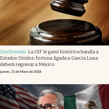
Clima
Espiritualidad
Mediakit
abre en nueva pestaña
México
Confirmado
.
La UIF le ganó histórica batalla a
Estados Unidos: fortuna ligada a García Luna
deberá regresar a México
jueves, 21 de Mayo de 2026