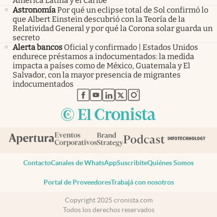
América Latina y el Caribe
Astronomía
Por qué un eclipse total de Sol confirmó lo
que Albert Einstein descubrió con la Teoría de la
Relatividad General y por qué la Corona solar guarda un
secreto
Alerta bancos
Oficial y confirmado | Estados Unidos
endurece préstamos a indocumentados: la medida
impacta a países como de México, Guatemala y El
Salvador, con la mayor presencia de migrantes
indocumentados
abre en nueva pestaña
abre en nueva pestaña
abre en nueva pestaña
abre en nueva pestaña
abre en nueva pestaña
Contacto
Canales de WhatsApp
Suscribite
Quiénes Somos
Portal de Proveedores
Trabajá con nosotros
Copyright 2025 cronista.com
Todos los derechos reservados