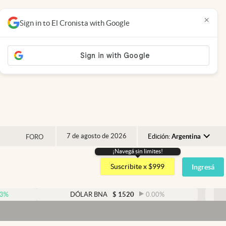
×
Sign in to El Cronista with Google
7 de agosto de 2026
Edición:
Argentina
FORO
¡Navegá sin limites!
Argentina
Suscribite x $999
Ingresá
España
México
DÓLAR BNA
$
1520
0.00
%
DÓLAR B
USA
Colombia