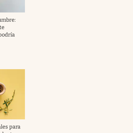
lumbre:
te
podría
les para