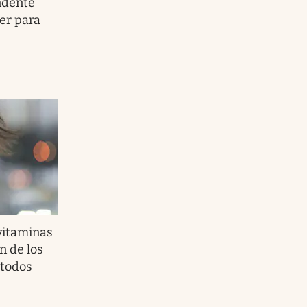
ndente
er para
vitaminas
n de los
 todos