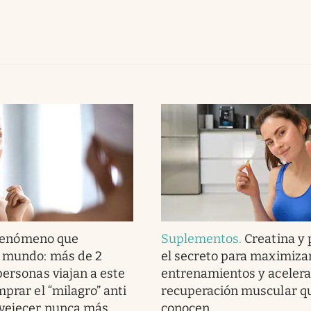
 fenómeno que
Suplementos
.
Creatina y 
l mundo: más de 2
el secreto para maximizar
personas viajan a este
entrenamientos y acelera
prar el “milagro” anti
recuperación muscular q
nvejecer nunca más
conocen