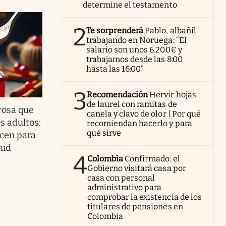
determine el testamento
2
Te sorprenderá
Pablo, albañil
trabajando en Noruega: “El
salario son unos 6.200€ y
trabajamos desde las 8:00
hasta las 16:00”
3
Recomendación
Hervir hojas
de laurel con ramitas de
rosa que
canela y clavo de olor | Por qué
s adultos:
recomiendan hacerlo y para
qué sirve
ocen para
lud
4
Colombia
Confirmado: el
Gobierno visitará casa por
casa con personal
administrativo para
comprobar la existencia de los
titulares de pensiones en
Colombia