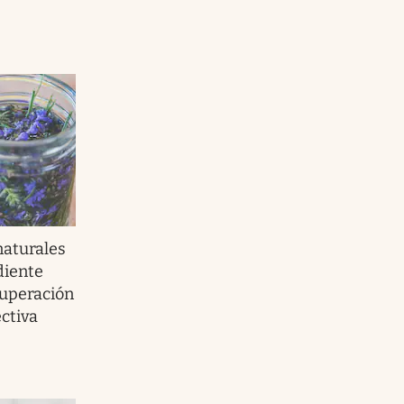
aturales
diente
cuperación
ectiva