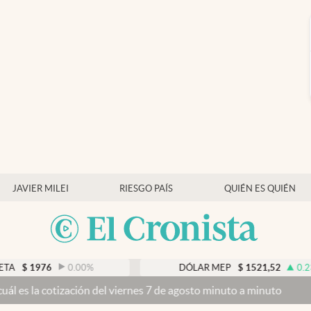
JAVIER MILEI
RIESGO PAÍS
QUIÉN ES QUIÉN
0.00
%
DÓLAR MEP
$
1521,52
0.23
%
ción del viernes 7 de agosto minuto a minuto