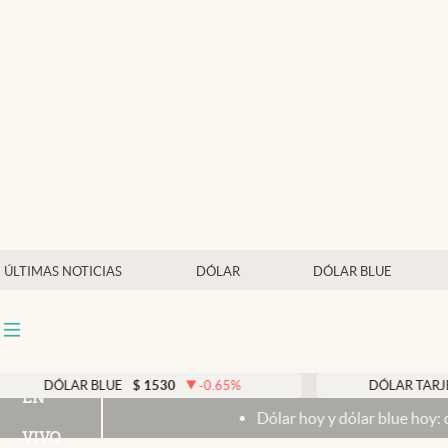
Últimas noticias
Dólar
Members
Economía y Política
Finanzas y Mercados
Mercados Online
ÚLTIMAS NOTICIAS
DÓLAR
DÓLAR BLUE
Negocios
Columnistas
Otras secciones
R BLUE
$
1530
-0.65
%
DÓLAR TARJETA
$
1976
EN
Dólar hoy y dólar blue hoy: cuál es la cotiza
Apertura
VIVO