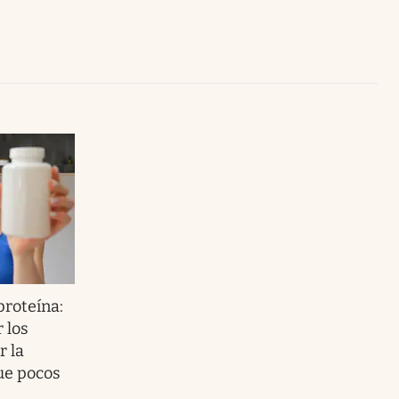
Uruguay
proteína:
 los
r la
ue pocos