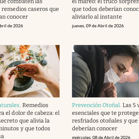
que combaten las
el mareo: el truco sorpre
os remedios caseros que
que todos deberían conoc
an conocer
aliviarlo al instante
bril de 2026
jueves, 09 de Abril de 2026
turales
.
Remedios
Prevención Otoñal
.
Las 5 
a el dolor de cabeza: el
esenciales que te protege
ecreto que alivia la
resfriados otoñales y que
inutos y que todos
deberían conocer
sa
miércoles, 08 de Abril de 2026