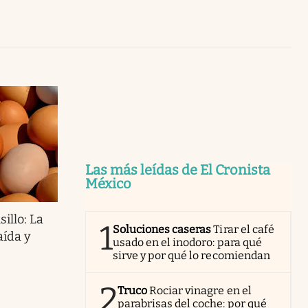
Uruguay
Las más leídas de El Cronista
México
sillo: La
1
Soluciones caseras
Tirar el café
aída y
usado en el inodoro: para qué
sirve y por qué lo recomiendan
2
Truco
Rociar vinagre en el
parabrisas del coche: por qué