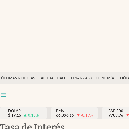
Últimas Noticias
Actualidad
Finanzas y economía
Dólar y mercados
Internacionales
Opinión
ÚLTIMAS NOTICIAS
ACTUALIDAD
FINANZAS Y ECONOMÍA
DÓL
Brand Strategy
Pc y celular
Vida y estilo
DÓLAR
BMV
S&P 500
$
17,15
0.13
%
66.396,15
-0.19
%
7709,96
Tv
Tasa de Interés