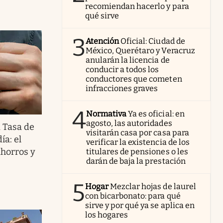
recomiendan hacerlo y para
qué sirve
3
Atención
Oficial: Ciudad de
México, Querétaro y Veracruz
anularán la licencia de
conducir a todos los
conductores que cometen
infracciones graves
4
Normativa
Ya es oficial: en
agosto, las autoridades
a Tasa de
visitarán casa por casa para
ía: el
verificar la existencia de los
ahorros y
titulares de pensiones o les
darán de baja la prestación
5
Hogar
Mezclar hojas de laurel
con bicarbonato: para qué
sirve y por qué ya se aplica en
los hogares