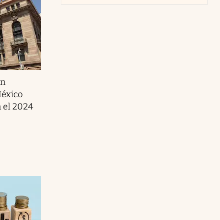
ón
México
n el 2024