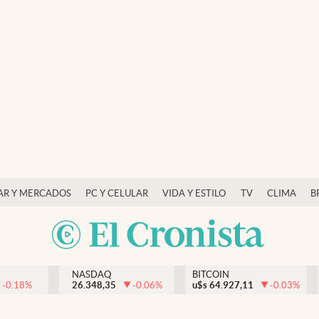
AR Y MERCADOS
PC Y CELULAR
VIDA Y ESTILO
TV
CLIMA
B
NASDAQ
BITCOIN
-0.18
%
26.348,35
-0.06
%
u$s
64.927,11
-0.03
%