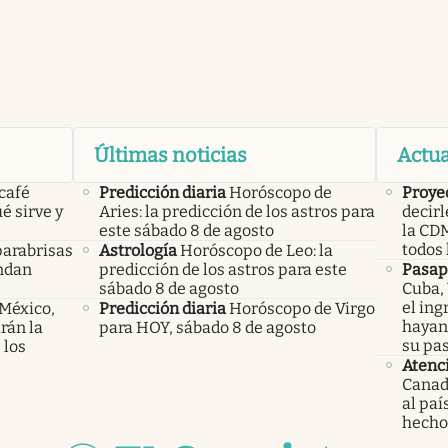
Últimas noticias
Actua
 café
Predicción diaria
Horóscopo de
Proyec
é sirve y
Aries: la predicción de los astros para
decirl
este sábado 8 de agosto
la CD
todos 
parabrisas
Astrología
Horóscopo de Leo: la
endan
predicción de los astros para este
Pasap
sábado 8 de agosto
Cuba,
el ing
 México,
Predicción diaria
Horóscopo de Virgo
hayan
rán la
para HOY, sábado 8 de agosto
su pa
 los
Atenc
Canad
al pa
hecho 