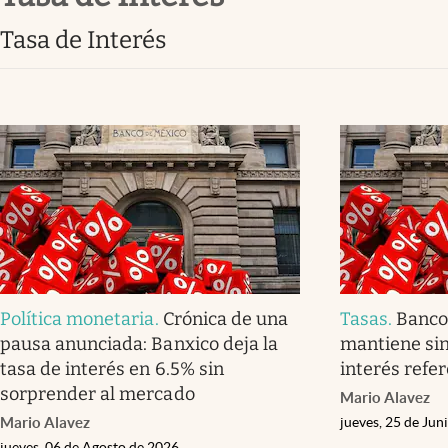
Clima
Tasa de Interés
Espiritualidad
Mediakit
abre en nueva pestaña
Política monetaria
.
Crónica de una
Tasas
.
Banco
pausa anunciada: Banxico deja la
mantiene sin
tasa de interés en 6.5% sin
interés refer
sorprender al mercado
Mario Alavez
Mario Alavez
jueves, 25 de Jun
jueves, 06 de Agosto de 2026