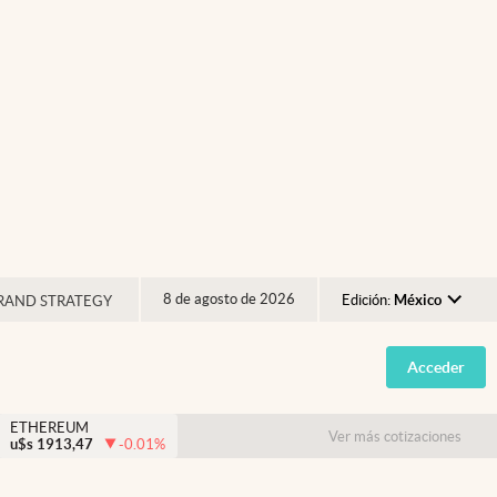
8 de agosto de 2026
Edición:
México
RAND STRATEGY
Argentina
Acceder
España
México
ETHEREUM
Ver más cotizaciones
u$s
1913,47
-0.01
%
USA
Colombia