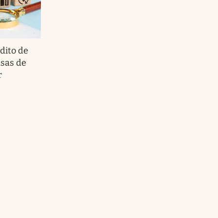
dito de
asas de
r