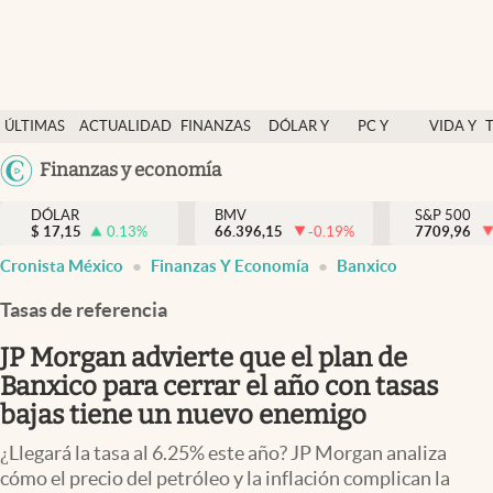
Últimas Noticias
ÚLTIMAS
ACTUALIDAD
FINANZAS
DÓLAR Y
PC Y
VIDA Y
Actualidad
NOTICIAS
Y
MERCADOS
CELULAR
ESTILO
Argentina
Finanzas y economía
Finanzas y economía
ECONOMÍA
España
Dólar y mercados
DÓLAR
BMV
S&P 500
$
17,15
0.13
%
66.396,15
-0.19
%
México
7709,96
Internacionales
Cronista México
Finanzas Y Economía
Banxico
USA
Opinión
Colombia
Tasas de referencia
Uruguay
Brand Strategy
JP Morgan advierte que el plan de
Pc y celular
Banxico para cerrar el año con tasas
bajas tiene un nuevo enemigo
Vida y estilo
¿Llegará la tasa al 6.25% este año? JP Morgan analiza
Tv
cómo el precio del petróleo y la inflación complican la