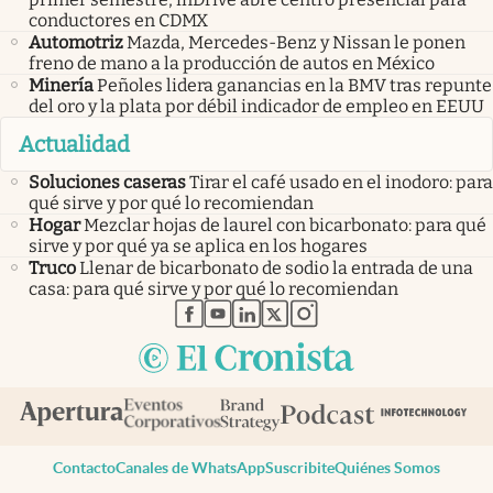
conductores en CDMX
Automotriz
Mazda, Mercedes-Benz y Nissan le ponen
freno de mano a la producción de autos en México
Minería
Peñoles lidera ganancias en la BMV tras repunte
del oro y la plata por débil indicador de empleo en EEUU
Actualidad
Soluciones caseras
Tirar el café usado en el inodoro: para
qué sirve y por qué lo recomiendan
Hogar
Mezclar hojas de laurel con bicarbonato: para qué
sirve y por qué ya se aplica en los hogares
Truco
Llenar de bicarbonato de sodio la entrada de una
casa: para qué sirve y por qué lo recomiendan
abre en nueva pestaña
abre en nueva pestaña
abre en nueva pestaña
abre en nueva pestaña
abre en nueva pestaña
Contacto
Canales de WhatsApp
Suscribite
Quiénes Somos