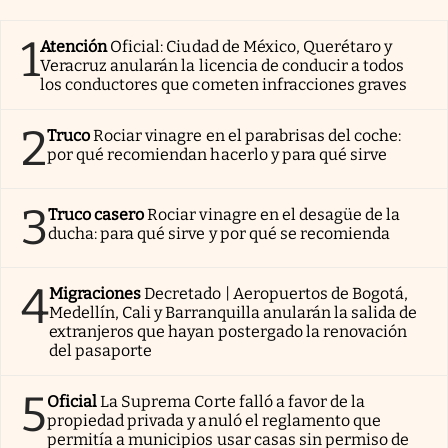
Clima
1
Atención
Oficial: Ciudad de México, Querétaro y
Espiritualidad
Veracruz anularán la licencia de conducir a todos
los conductores que cometen infracciones graves
Mediakit
abre en nueva pestaña
2
Truco
Rociar vinagre en el parabrisas del coche:
México
por qué recomiendan hacerlo y para qué sirve
3
Truco casero
Rociar vinagre en el desagüe de la
ducha: para qué sirve y por qué se recomienda
4
Migraciones
Decretado | Aeropuertos de Bogotá,
Medellín, Cali y Barranquilla anularán la salida de
extranjeros que hayan postergado la renovación
del pasaporte
5
Oficial
La Suprema Corte falló a favor de la
propiedad privada y anuló el reglamento que
permitía a municipios usar casas sin permiso de