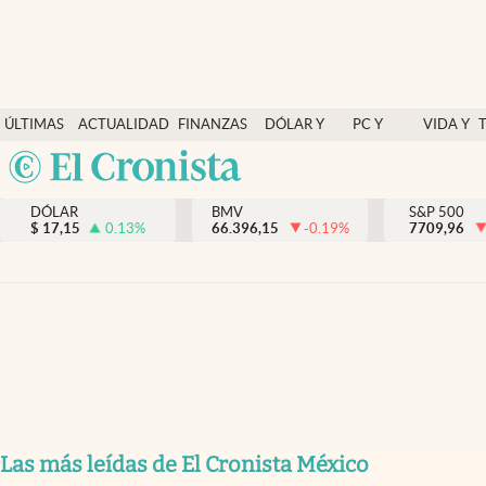
Últimas Noticias
ÚLTIMAS
ACTUALIDAD
FINANZAS
DÓLAR Y
PC Y
VIDA Y
Actualidad
NOTICIAS
Y
MERCADOS
CELULAR
ESTILO
Argentina
Finanzas y economía
ECONOMÍA
España
Dólar y mercados
DÓLAR
BMV
S&P 500
$
17,15
0.13
%
66.396,15
-0.19
%
México
7709,96
Internacionales
USA
Opinión
Colombia
Uruguay
Brand Strategy
Pc y celular
Vida y estilo
Tv
Las más leídas de El Cronista México