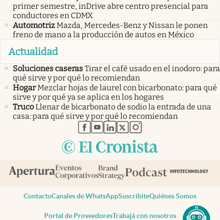
primer semestre, inDrive abre centro presencial para
conductores en CDMX
Automotriz
Mazda, Mercedes-Benz y Nissan le ponen
freno de mano a la producción de autos en México
Actualidad
Soluciones caseras
Tirar el café usado en el inodoro: para
qué sirve y por qué lo recomiendan
Hogar
Mezclar hojas de laurel con bicarbonato: para qué
sirve y por qué ya se aplica en los hogares
Truco
Llenar de bicarbonato de sodio la entrada de una
casa: para qué sirve y por qué lo recomiendan
abre en nueva pestaña
abre en nueva pestaña
abre en nueva pestaña
abre en nueva pestaña
abre en nueva pestaña
Contacto
Canales de WhatsApp
Suscribite
Quiénes Somos
Portal de Proveedores
Trabajá con nosotros