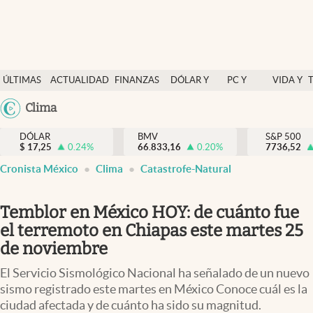
Últimas Noticias
ÚLTIMAS
ACTUALIDAD
FINANZAS
DÓLAR Y
PC Y
VIDA Y
Actualidad
NOTICIAS
Y
MERCADOS
CELULAR
ESTILO
Argentina
Clima
Finanzas y economía
ECONOMÍA
España
Dólar y mercados
DÓLAR
BMV
S&P 500
$
17,25
0.24
%
66.833,16
0.20
%
México
7736,52
Internacionales
Cronista México
Clima
Catastrofe-Natural
USA
Opinión
Colombia
Temblor en México HOY: de cuánto fue
Uruguay
Brand Strategy
el terremoto en Chiapas este martes 25
Pc y celular
de noviembre
Vida y estilo
El Servicio Sismológico Nacional ha señalado de un nuevo
sismo registrado este martes en México Conoce cuál es la
Tv
ciudad afectada y de cuánto ha sido su magnitud.