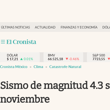
Últimas Noticias
ÚLTIMAS NOTICIAS
ACTUALIDAD
FINANZAS Y ECONOMÍA
DÓL
Actualidad
Finanzas y economía
Dólar y mercados
DÓLAR
BMV
S&P 500
Internacionales
$
17,21
0.01
%
66.525,18
-0.46
%
7723,55
Opinión
Cronista México
Clima
Catastrofe-Natural
Brand Strategy
Sismo de magnitud 4.3 s
Pc y celular
Vida y estilo
noviembre
Tv