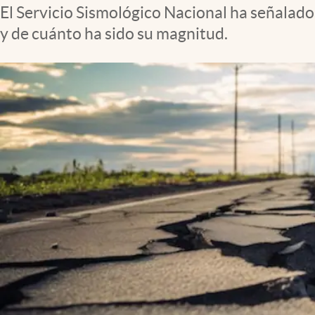
Clima
El Servicio Sismológico Nacional ha señalad
y de cuánto ha sido su magnitud.
Espiritualidad
Mediakit
abre en nueva pestaña