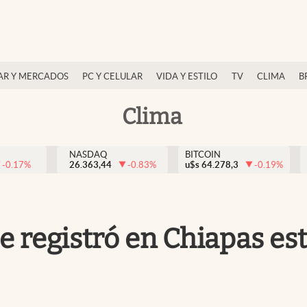
AR Y MERCADOS
PC Y CELULAR
VIDA Y ESTILO
TV
CLIMA
B
Clima
NASDAQ
BITCOIN
-0.17
%
26.363,44
-0.83
%
u$s
64.278,3
-0.19
%
e registró en Chiapas es