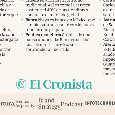
 México,
Cheers
Ni alcohol ni consumo
Convo
ebla y
tradicional: Así es como la cerveza
Carlos
cia de
sostiene el 40% de las tienditas y
a qui
ctores que
conquista el mercado global
salud 
Banca
Nu ya es banco en México: qué
Astro
cambia para sus usuarios y la nueva
de Sol
ellín,
función que prepara
Einste
 la salida
Relati
Política monetaria
Crónica de una
ostergado
Coron
pausa anunciada: Banxico deja la
e
tasa de interés en 6.5% sin
Alert
ontrar
sorprender al mercado
Estad
 la
a ind
s
impac
r
Guatem
mayor
indoc