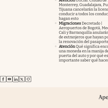
Atención
Oficial: Ciudad de
Monterrey, Guadalajara, Pu
Tijuana cancelarán la licen
conducir a todos los condu
hagan esto
Migraciones
Decretado |
Aeropuertos de Bogotá, Med
Cali y Barranquilla anularán
de extranjeros que hayan p
la renovación del pasaport
Atención
Qué significa enc
una moneda en la manija de
puerta del auto y por qué e
importante saber qué hace
abre en nueva pestaña
abre en nueva pestaña
abre en nueva pestaña
abre en nueva pestaña
abre en nueva pestaña