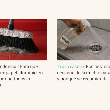
endencia | Para qué
Truco casero
.
Rociar vina
er papel aluminio en
desagüe de la ducha: para
or qué todos lo
y por qué se recomienda
n