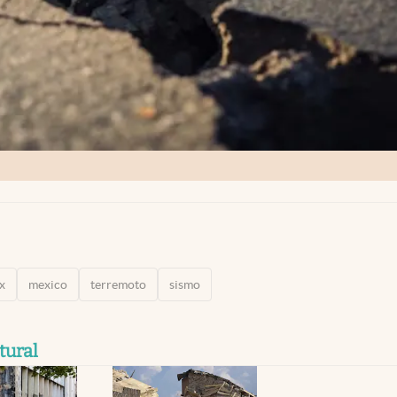
x
mexico
terremoto
sismo
tural