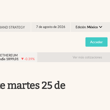
7 de agosto de 2026
Edición:
México
RAND STRATEGY
Argentina
Acceder
España
México
ETHEREUM
Ver más cotizaciones
u$s
1899,01
-0.39
%
USA
Colombia
Uruguay
te martes 25 de