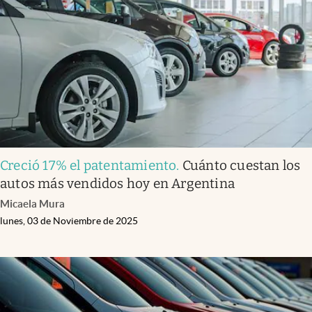
Infotechnology
Clase
Clima
Mundial 2026
Eventos Corporativos
El Cronista Studio
Creció 17% el patentamiento
.
Cuánto cuestan los
Mediakit
autos más vendidos hoy en Argentina
abre en nueva pestaña
Micaela Mura
Argentina
lunes, 03 de Noviembre de 2025