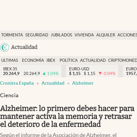
Últimas Noticias
TORMENTA
SEGURIDAD
JUBILADOS
VIVIENDA
ALQUILER
ACCIONE
Economía y finanzas
SOCIAL
Argentina
Actualidad
Política
España
Actualidad
ULTIMAS
ECONOMÍA
IBEX
POLÍTICA
ACTUALIDAD
CRIPTOMONE
México
NOTICIAS
Y
Y
IBEX 35
EURO-USD
EURO
Criptomonedas
20.264,9
20.264,9
1.04
%
$
1,15
$
1,15
-0.04
%
USA
1957
FINANZAS
EURO
Cronista España
Actualidad
Alzheimer
Colombia
España
Uruguay
Ciencia
Alzheimer: lo primero debes hacer para
mantener activa la memoria y retrasar
el deterioro de la enfermedad
Según el informe de la Asociación de Alzheimer, el