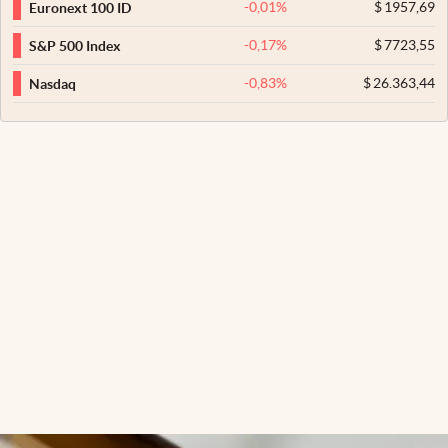
-0,01
%
$
1957,69
Euronext 100 ID
-0,17
%
$
7723,55
S&P 500 Index
-0,83
%
$
26.363,44
Nasdaq