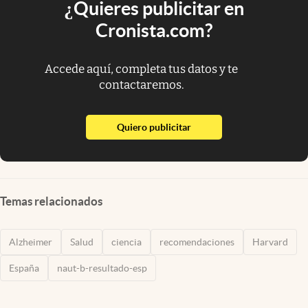
¿Quieres publicitar en
Cronista.com?
Accede aquí, completa tus datos y te
contactaremos.
abre en nueva pestaña
Quiero publicitar
Temas relacionados
Alzheimer
Salud
ciencia
recomendaciones
Harvard
España
naut-b-resultado-esp