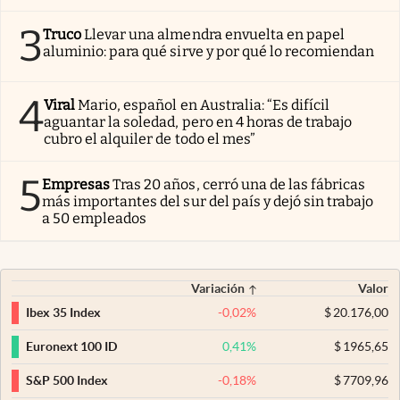
3
Truco
Llevar una almendra envuelta en papel
aluminio: para qué sirve y por qué lo recomiendan
4
Viral
Mario, español en Australia: “Es difícil
aguantar la soledad, pero en 4 horas de trabajo
cubro el alquiler de todo el mes”
5
Empresas
Tras 20 años, cerró una de las fábricas
más importantes del sur del país y dejó sin trabajo
a 50 empleados
Variación
Valor
-0,02
%
$
20.176,00
Ibex 35 Index
0,41
%
$
1965,65
Euronext 100 ID
-0,18
%
$
7709,96
S&P 500 Index