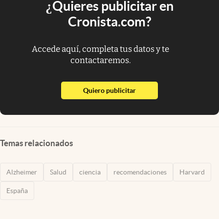
¿Quieres publicitar en
Cronista.com?
Accede aquí, completa tus datos y te
contactaremos.
abre en nueva pestaña
Quiero publicitar
Temas relacionados
Alzheimer
Salud
ciencia
recomendaciones
Harvard
España