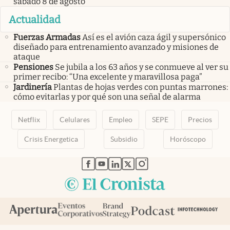
sábado 8 de agosto
Actualidad
Fuerzas Armadas
Así es el avión caza ágil y supersónico
diseñado para entrenamiento avanzado y misiones de
ataque
Pensiones
Se jubila a los 63 años y se conmueve al ver su
primer recibo: “Una excelente y maravillosa paga”
Jardinería
Plantas de hojas verdes con puntas marrones:
cómo evitarlas y por qué son una señal de alarma
Netflix
Celulares
Empleo
SEPE
Precios
Crisis Energetica
Subsidio
Horóscopo
abre en nueva pestaña
abre en nueva pestaña
abre en nueva pestaña
abre en nueva pestaña
abre en nueva pestaña