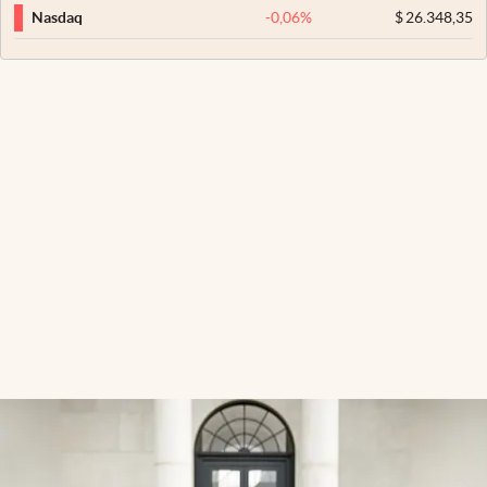
-0,06
%
$
26.348,35
Nasdaq