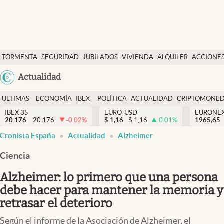
Últimas Noticias
TORMENTA
SEGURIDAD
JUBILADOS
VIVIENDA
ALQUILER
ACCIONE
Economía y finanzas
SOCIAL
Argentina
Actualidad
Política
España
Actualidad
ULTIMAS
ECONOMÍA
IBEX
POLÍTICA
ACTUALIDAD
CRIPTOMONE
México
NOTICIAS
Y
Y
IBEX 35
EURO-USD
EURONE
Criptomonedas
20.176
20.176
-0.02
%
$
1,16
$
1,16
0.01
%
USA
1965,65
FINANZAS
EURO
Cronista España
Actualidad
Alzheimer
Colombia
España
Uruguay
Ciencia
Alzheimer: lo primero que una persona
debe hacer para mantener la memoria y
retrasar el deterioro
Según el informe de la Asociación de Alzheimer, el