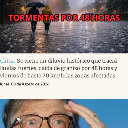
Clima
Espiritualidad
Mediakit
abre en nueva pestaña
México
Clima
.
Se viene un diluvio histórico que traerá
lluvias fuertes, caída de granizo por 48 horas y
vientos de hasta 70 km/h: las zonas afectadas
lunes, 03 de Agosto de 2026