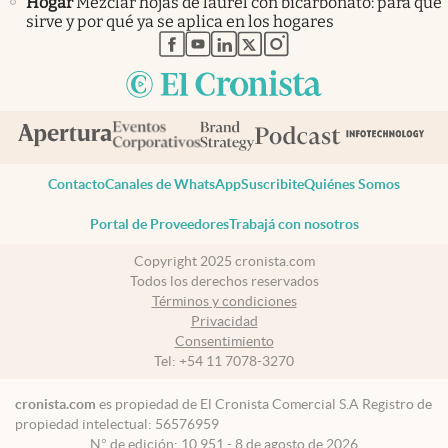
Hogar
Mezclar hojas de laurel con bicarbonato: para qué
sirve y por qué ya se aplica en los hogares
abre en nueva pestaña
abre en nueva pestaña
abre en nueva pestaña
abre en nueva pestaña
abre en nueva pestaña
Contacto
Canales de WhatsApp
Suscribite
Quiénes Somos
Portal de Proveedores
Trabajá con nosotros
Copyright 2025 cronista.com
Todos los derechos reservados
Términos y condiciones
Privacidad
Consentimiento
Tel:
+54 11 7078-3270
cronista.com
es propiedad de El Cronista Comercial S.A Registro de
propiedad intelectual: 56576959
N° de edición: 10.951 - 8 de agosto de 2026