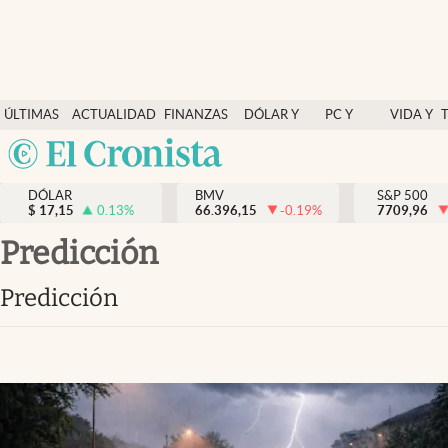
Últimas Noticias
ÚLTIMAS
ACTUALIDAD
FINANZAS
DÓLAR Y
PC Y
VIDA Y
Actualidad
NOTICIAS
Y
MERCADOS
CELULAR
ESTILO
Argentina
Finanzas y economía
ECONOMÍA
España
Dólar y mercados
DÓLAR
BMV
S&P 500
$
17,15
0.13
%
66.396,15
-0.19
%
México
7709,96
Internacionales
USA
predicción
Opinión
Colombia
predicción
Uruguay
Brand Strategy
Pc y celular
Vida y estilo
Tv