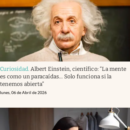
Infotechnology
Clase
Clima
Mundial 2026
Eventos Corporativos
El Cronista Studio
Curiosidad
.
Albert Einstein, científico: “La mente
Mediakit
es como un paracaídas… Solo funciona si la
abre en nueva pestaña
tenemos abierta”
Argentina
lunes, 06 de Abril de 2026