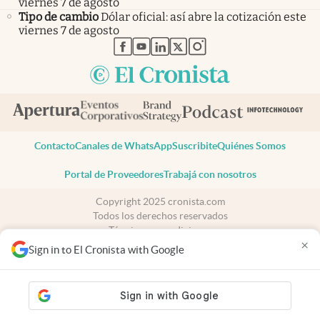
viernes 7 de agosto
Tipo de cambio
Dólar oficial: así abre la cotización este
viernes 7 de agosto
abre en nueva pestaña
abre en nueva pestaña
abre en nueva pestaña
abre en nueva pestaña
abre en nueva pestaña
Contacto
Canales de WhatsApp
Suscribite
Quiénes Somos
Portal de Proveedores
Trabajá con nosotros
Copyright 2025 cronista.com
Todos los derechos reservados
Términos y condiciones
×
Privacidad
Sign in to El Cronista with Google
Consentimiento
Tel:
+54 11 7078-3270
cronista.com
es propiedad de El Cronista Comercial S.A Registro de
propiedad intelectual: 56576959