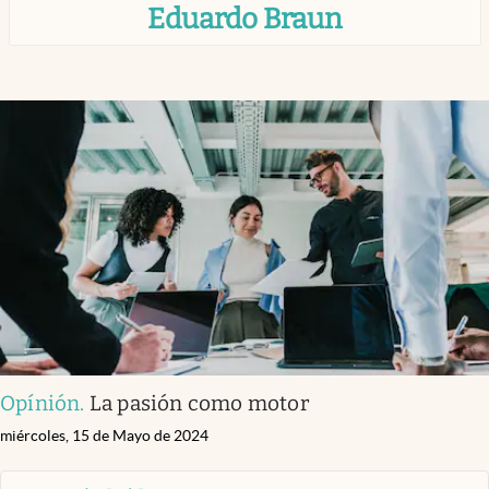
Eduardo Braun
Infotechnology
Clase
Clima
Mundial 2026
Eventos Corporativos
El Cronista Studio
Mediakit
abre en nueva pestaña
Argentina
Opínión
.
La pasión como motor
miércoles, 15 de Mayo de 2024