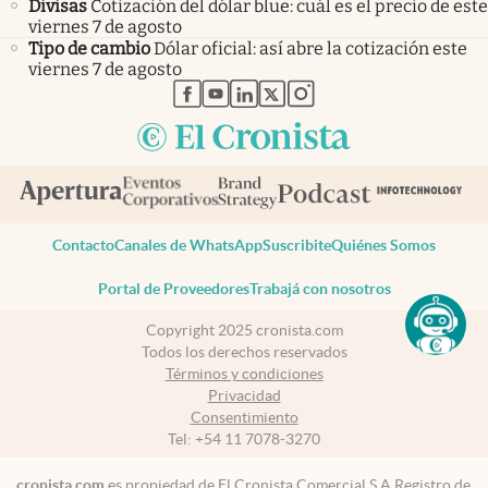
Divisas
Cotización del dólar blue: cuál es el precio de este
viernes 7 de agosto
Tipo de cambio
Dólar oficial: así abre la cotización este
viernes 7 de agosto
abre en nueva pestaña
abre en nueva pestaña
abre en nueva pestaña
abre en nueva pestaña
abre en nueva pestaña
Contacto
Canales de WhatsApp
Suscribite
Quiénes Somos
Portal de Proveedores
Trabajá con nosotros
Copyright 2025 cronista.com
Todos los derechos reservados
Términos y condiciones
Privacidad
Consentimiento
Tel:
+54 11 7078-3270
cronista.com
es propiedad de El Cronista Comercial S.A Registro de