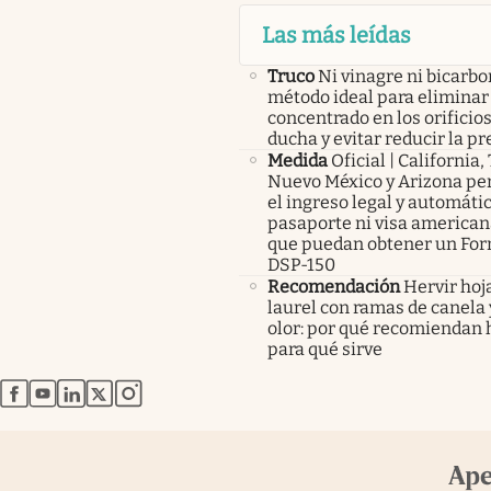
Las más leídas
Truco
Ni vinagre ni bicarbo
método ideal para eliminar 
concentrado en los orificios
ducha y evitar reducir la pr
Medida
Oficial | California,
Nuevo México y Arizona pe
el ingreso legal y automátic
pasaporte ni visa americana
que puedan obtener un For
DSP-150
Recomendación
Hervir hoj
laurel con ramas de canela 
olor: por qué recomiendan 
para qué sirve
abre en nueva pestaña
abre en nueva pestaña
abre en nueva pestaña
abre en nueva pestaña
abre en nueva pestaña