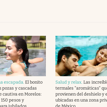
na escapada
.
El bonito
Salud y relax
.
Las increíb
n pozas y cascadas
termales "aromáticas" qu
e cautiva en Morelos:
provienen del deshielo y 
 150 pesos y
ubicadas en una zona priv
ara jubilados
de México