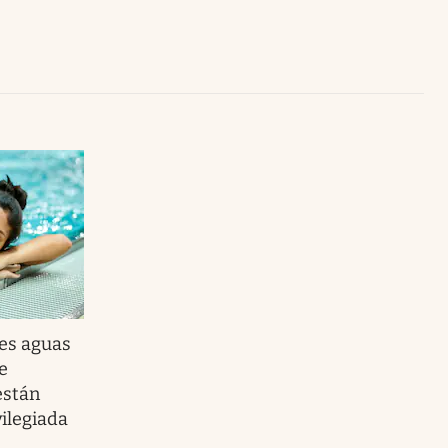
Uruguay
les aguas
e
están
ilegiada