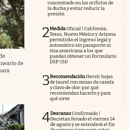
concentrado en los orificios de
la ducha y evitar reducir la
presión
2
Medida
Oficial | California,
Texas, Nuevo México y Arizona
permitirán el ingreso legal y
automático sin pasaporte ni
visa americana a los que
 de
puedan obtener un Formulario
DSP-150
lneario de
para
3
Recomendación
Hervir hojas
de laurel con ramas de canela
y clavo de olor: por qué
recomiendan hacerlo y para
qué sirve
4
Descanso
Confirmado |
Decretan feriado el viernes 14
de agosto y se extenderá el fin
de semana largo para estas