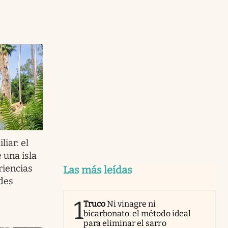
iar: el
 una isla
riencias
Las más leídas
des
1
Truco
Ni vinagre ni
bicarbonato: el método ideal
para eliminar el sarro