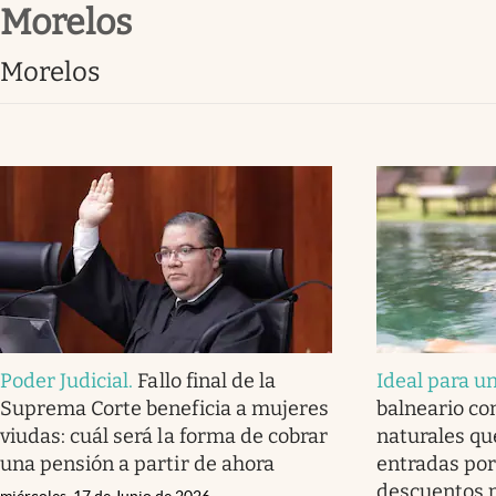
Morelos
Infotechnology
Clase
Morelos
Clima
Mundial 2026
Eventos Corporativos
El Cronista Studio
Mediakit
abre en nueva pestaña
Poder Judicial
.
Fallo final de la
Ideal para u
Suprema Corte beneficia a mujeres
balneario co
viudas: cuál será la forma de cobrar
naturales qu
una pensión a partir de ahora
entradas por
descuentos p
miércoles, 17 de Junio de 2026