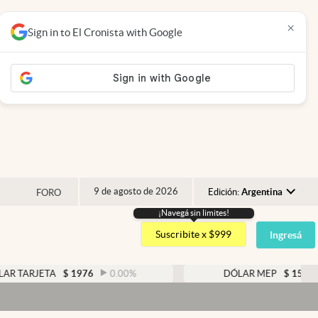
×
Sign in to El Cronista with Google
9 de agosto de 2026
Edición:
Argentina
FORO
¡Navegá sin limites!
Argentina
Suscribite x $999
Ingresá
España
México
RJETA
$
1976
0.00
%
DÓLAR MEP
$
1526,03
USA
Colombia