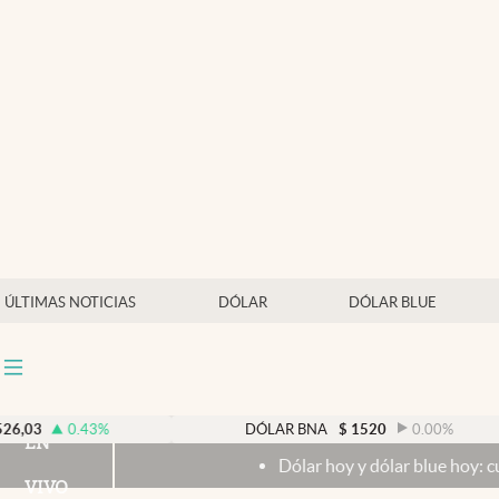
Últimas noticias
Dólar
Members
Economía y Política
Finanzas y Mercados
Mercados Online
ÚLTIMAS NOTICIAS
DÓLAR
DÓLAR BLUE
Negocios
Columnistas
Otras secciones
0.43
%
DÓLAR BNA
$
1520
0.00
%
EN
Dólar hoy y dólar blue hoy: cuál es la
Apertura
VIVO