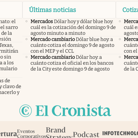
Últimas noticias
Cotiz
nato: el
Mercados
Dólar hoy y dólar blue hoy:
Merca
el sarro
cuál es la cotización del domingo 9 de
cuál e
 de la
agosto minuto a minuto
agost
esión
Mercado cambiario
Dólar blue hoy: a
Merca
 Texas,
cuánto cotiza el domingo 9 de agosto
cuánto
rmitirán
con el MEP y el CCL
con el
o sin
Mercado cambiario
Dólar hoy: a
Merca
 a los
cuánto cotiza el oficial en los bancos
cuánto
mulario
de la City este domingo 9 de agosto
de la 
as de
y clavo de
hacerlo y