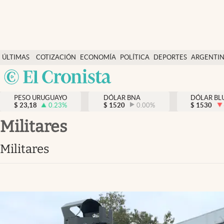
Últimas Noticias
ÚLTIMAS
COTIZACIÓN
ECONOMÍA
POLÍTICA
DEPORTES
ARGENTI
Actualidad
NOTICIAS
DÓLAR
Argentina
Economía
España
Política
PESO URUGUAYO
DÓLAR BNA
DÓLAR BL
$
23,18
0.23
%
$
1520
0.00
%
México
$
1530
Mercados
USA
militares
Colombia
Uruguay
militares
Uruguay