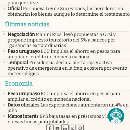
para qué sirve
Oficial
Por nueva Ley de Sucesiones, los herederos no
obtendrán los bienes aunque lo determine el testamento
Últimas noticias
Negociación
Manini Ríos llevó propuestas a Orsi y
propone impuesto transitorio del 5% a bancos por
“ganancias extraordinarias”
Peso uruguayo
BCU impulsa el ahorro en pesos para
ampliar el crédito en moneda nacional
Temporal
Presidencia declara alerta roja y activa
operativo de emergencia en la franja costera por evento
meteorológico
Economía
Peso uruguayo
BCU impulsa el ahorro en pesos para
ampliar el crédito en moneda nacional
Datos oficiales
Las exportaciones aumentaron un 4% en
julio
Menos interés
BPS baja tasas en préstamos y lanza
nuevas líneas para jubilados
abre en nueva pestaña
abre en nueva pestaña
abre en nueva pestaña
abre en nueva pestaña
abre en nueva pestaña