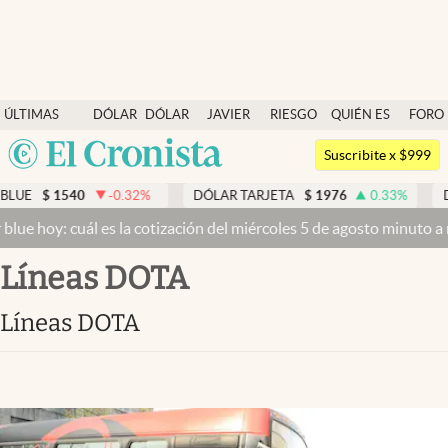
Últimas noticias
ÚLTIMAS
DÓLAR
DÓLAR
JAVIER
RIESGO
QUIÉN ES
FORO
Dólar
NOTICIAS
BLUE
MILEI
PAÍS
QUIÉN
Argentina
Members
Suscribite x $999
España
Economía y Política
$
1540
-0.32
%
DÓLAR TARJETA
$
1976
0.33
%
DÓLAR 
México
oy: cuál es la cotización del miércoles 5 de agosto minuto a minuto
Finanzas y Mercados
USA
Líneas DOTA
Mercados Online
Colombia
Uruguay
Negocios
Líneas DOTA
Columnistas
Otras secciones
Apertura