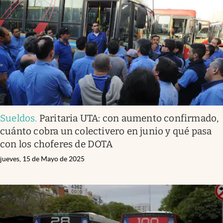
Infotechnology
Clase
Clima
Mundial 2026
Eventos Corporativos
El Cronista Studio
Sueldos
.
Paritaria UTA: con aumento confirmado,
Mediakit
cuánto cobra un colectivero en junio y qué pasa
abre en nueva pestaña
con los choferes de DOTA
Argentina
jueves, 15 de Mayo de 2025