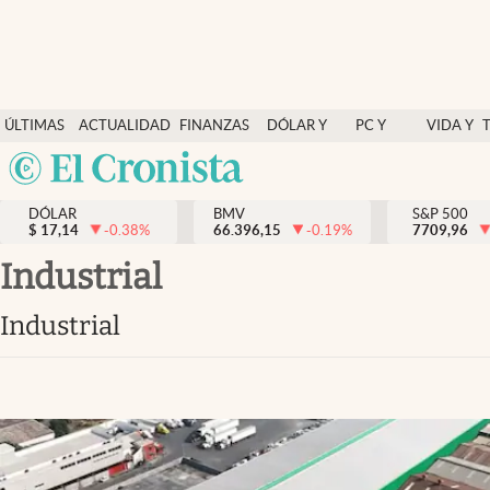
Últimas Noticias
ÚLTIMAS
ACTUALIDAD
FINANZAS
DÓLAR Y
PC Y
VIDA Y
Actualidad
NOTICIAS
Y
MERCADOS
CELULAR
ESTILO
Argentina
Finanzas y economía
ECONOMÍA
España
Dólar y mercados
DÓLAR
BMV
S&P 500
$
17,14
-0.38
%
66.396,15
-0.19
%
México
7709,96
Internacionales
USA
Industrial
Opinión
Colombia
Industrial
Uruguay
Brand Strategy
Pc y celular
Vida y estilo
Tv