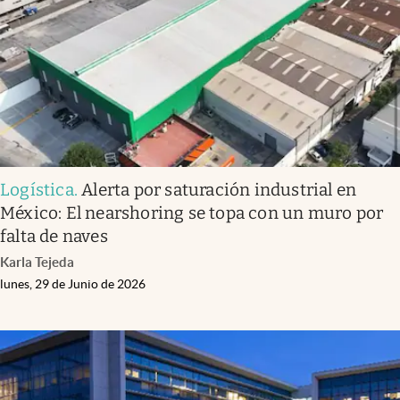
Clima
Espiritualidad
Mediakit
abre en nueva pestaña
México
Logística
.
Alerta por saturación industrial en
México: El nearshoring se topa con un muro por
falta de naves
Karla Tejeda
lunes, 29 de Junio de 2026