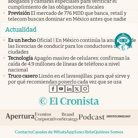
abogados y cámaras especiales para verificar el
cumplimiento de las obligaciones fiscales
Previsión
El mercado de 776 MDD que banca, retail y
telecom buscan dominar en México antes que nadie
Actualidad
Es un hecho
Oficial | En México continúa la anulación de
las licencias de conducir para los conductores de estas
ciudades
Tecnología
Apagón masivo de celulares: confirman la
caída de 4.9 millones de líneas de teléfono a nivel
nacional
Truco casero
Limón en el lavavajillas: para qué sirve y
por qué recomiendan ponerlo cada vez que se usa
abre en nueva pestaña
abre en nueva pestaña
abre en nueva pestaña
abre en nueva pestaña
abre en nueva pestaña
Contacto
Canales de WhatsApp
Suscribite
Quiénes Somos