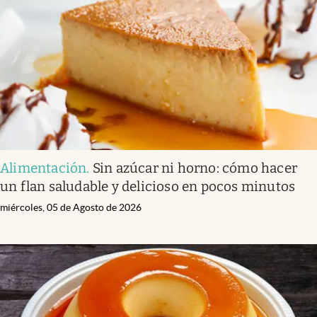
Infotechnology
Clase
Clima
Mundial 2026
Eventos Corporativos
El Cronista Studio
Alimentación
.
Sin azúcar ni horno: cómo hacer
Mediakit
un flan saludable y delicioso en pocos minutos
abre en nueva pestaña
Argentina
miércoles, 05 de Agosto de 2026