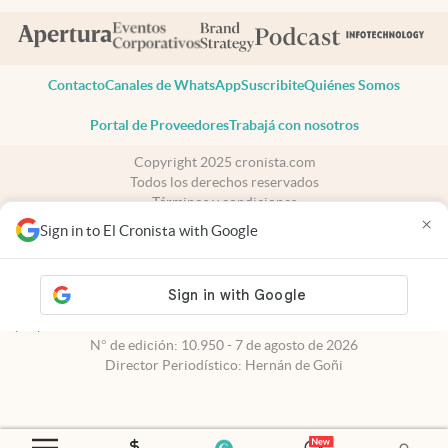
Contacto
Canales de WhatsApp
Suscribite
Quiénes Somos
Portal de Proveedores
Trabajá con nosotros
Copyright 2025 cronista.com
Todos los derechos reservados
Términos y condiciones
×
Privacidad
Sign in to El Cronista with Google
Consentimiento
Tel:
+54 11 7078-3270
cronista.com
es propiedad de El Cronista Comercial S.A Registro de
propiedad intelectual: 56576959
N° de edición: 10.950 - 7 de agosto de 2026
Director Periodístico: Hernán de Goñi