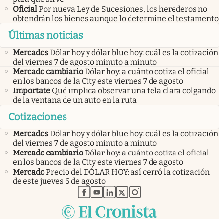
Oficial
Por nueva Ley de Sucesiones, los herederos no
obtendrán los bienes aunque lo determine el testamento
Últimas noticias
Mercados
Dólar hoy y dólar blue hoy: cuál es la cotización
del viernes 7 de agosto minuto a minuto
Mercado cambiario
Dólar hoy: a cuánto cotiza el oficial
en los bancos de la City este viernes 7 de agosto
Importate
Qué implica observar una tela clara colgando
de la ventana de un auto en la ruta
Cotizaciones
Mercados
Dólar hoy y dólar blue hoy: cuál es la cotización
del viernes 7 de agosto minuto a minuto
Mercado cambiario
Dólar hoy: a cuánto cotiza el oficial
en los bancos de la City este viernes 7 de agosto
Mercado
Precio del DÓLAR HOY: así cerró la cotización
de este jueves 6 de agosto
abre en nueva pestaña
abre en nueva pestaña
abre en nueva pestaña
abre en nueva pestaña
abre en nueva pestaña