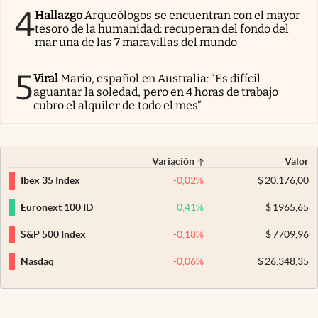
4
Hallazgo
Arqueólogos se encuentran con el mayor
tesoro de la humanidad: recuperan del fondo del
mar una de las 7 maravillas del mundo
5
Viral
Mario, español en Australia: “Es difícil
aguantar la soledad, pero en 4 horas de trabajo
cubro el alquiler de todo el mes”
Variación
Valor
-0,02
%
$
20.176,00
Ibex 35 Index
0,41
%
$
1965,65
Euronext 100 ID
-0,18
%
$
7709,96
S&P 500 Index
-0,06
%
$
26.348,35
Nasdaq