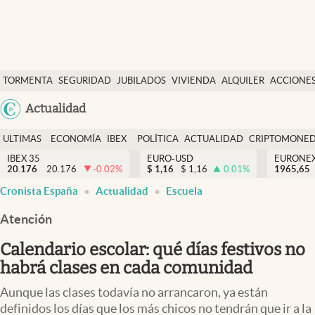
Últimas Noticias
TORMENTA
SEGURIDAD
JUBILADOS
VIVIENDA
ALQUILER
ACCIONE
Economía y finanzas
SOCIAL
Argentina
Actualidad
Política
España
Actualidad
ULTIMAS
ECONOMÍA
IBEX
POLÍTICA
ACTUALIDAD
CRIPTOMONE
México
NOTICIAS
Y
Y
IBEX 35
EURO-USD
EURONE
Criptomonedas
20.176
20.176
-0.02
%
$
1,16
$
1,16
0.01
%
USA
1965,65
FINANZAS
EURO
Cronista España
Actualidad
Escuela
Colombia
España
Uruguay
Atención
Calendario escolar: qué días festivos no
habrá clases en cada comunidad
Aunque las clases todavía no arrancaron, ya están
definidos los días que los más chicos no tendrán que ir a la