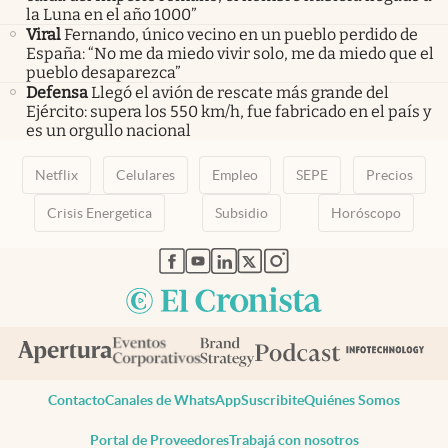
la Luna en el año 1000”
Viral
Fernando, único vecino en un pueblo perdido de
España: “No me da miedo vivir solo, me da miedo que el
pueblo desaparezca”
Defensa
Llegó el avión de rescate más grande del
Ejército: supera los 550 km/h, fue fabricado en el país y
es un orgullo nacional
Netflix
Celulares
Empleo
SEPE
Precios
Crisis Energetica
Subsidio
Horóscopo
abre en nueva pestaña
abre en nueva pestaña
abre en nueva pestaña
abre en nueva pestaña
abre en nueva pestaña
Contacto
Canales de WhatsApp
Suscribite
Quiénes Somos
Portal de Proveedores
Trabajá con nosotros