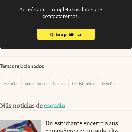
Accede aquí, completa tus datos y te
contactaremos.
abre en nueva pestaña
Quiero publicitar
Temas relacionados
escuela
vacaciones
fiestas
festividades
España
Más noticias de
escuela
Un estudiante encerró a sus
compañeros en un aula y los