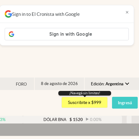
×
Sign in to El Cronista with Google
8 de agosto de 2026
Edición:
Argentina
FORO
¡Navegá sin limites!
Argentina
Suscribite x $999
Ingresá
España
México
DÓLAR BNA
$
1520
0.00
%
DÓLAR B
USA
Dó
Colombia