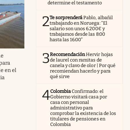
determine el testamento
2
Te sorprenderá
Pablo, albañil
trabajando en Noruega: “El
salario son unos 6.200€ y
trabajamos desde las 8:00
hasta las 16:00”
3
Recomendación
Hervir hojas
de
de laurel con ramitas de
 para
canela y clavo de olor | Por qué
e en el
recomiendan hacerlo y para
qué sirve
ia
4
Colombia
Confirmado: el
Gobierno visitará casa por
casa con personal
administrativo para
comprobar la existencia de los
titulares de pensiones en
Colombia