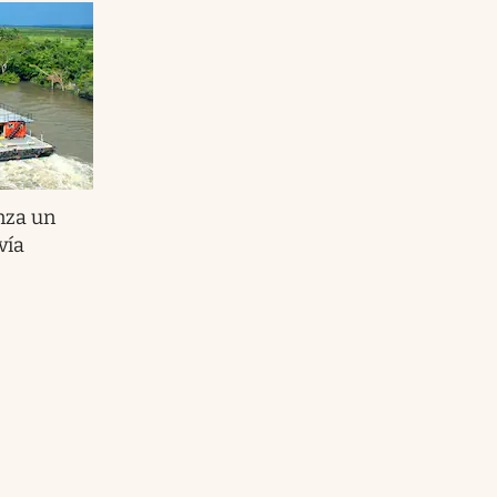
nza un
vía