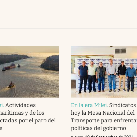
ei
.
Actividades
En la era Milei
.
Sindicatos
marítimas y de los
hoy la Mesa Nacional del
ectadas por el paro del
Transporte para enfrentar
e
políticas del gobierno
i
jueves, 19 de Septiembre de 2024