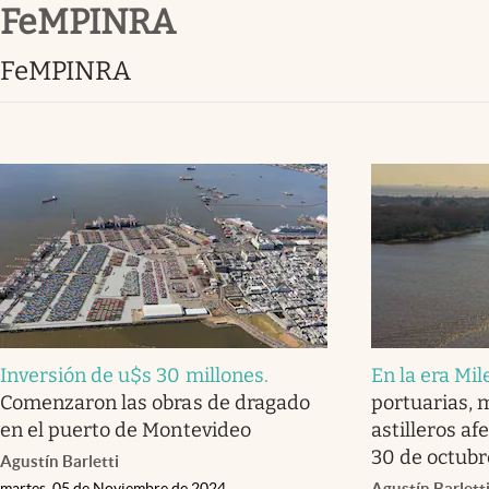
FeMPINRA
Infotechnology
Clase
FeMPINRA
Clima
Mundial 2026
Eventos Corporativos
El Cronista Studio
Mediakit
abre en nueva pestaña
Inversión de u$s 30 millones
.
En la era Mil
Comenzaron las obras de dragado
portuarias, 
en el puerto de Montevideo
astilleros af
30 de octubr
Agustín Barletti
martes, 05 de Noviembre de 2024
Agustín Barlett