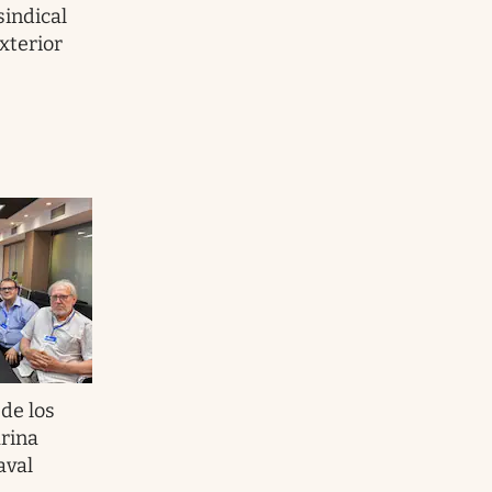
sindical
xterior
 de los
arina
aval