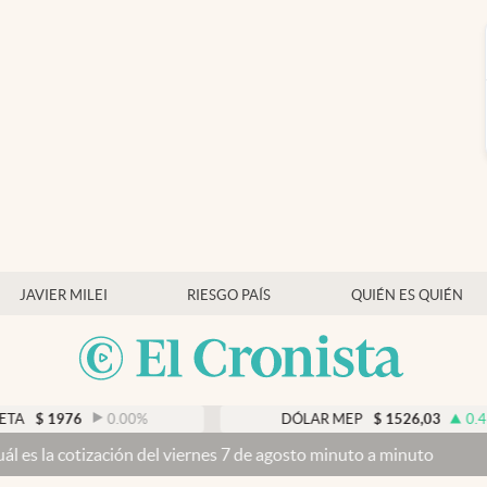
JAVIER MILEI
RIESGO PAÍS
QUIÉN ES QUIÉN
0.00
%
DÓLAR MEP
$
1526,03
0.43
%
ón del viernes 7 de agosto minuto a minuto