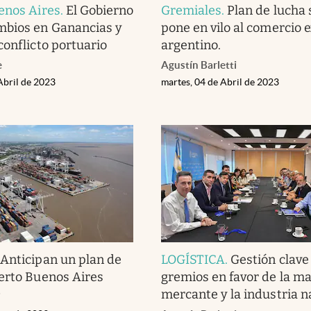
enos Aires
.
El Gobierno
Gremiales
.
Plan de lucha 
mbios en Ganancias y
pone en vilo al comercio e
conflicto portuario
argentino.
e
Agustín Barletti
Abril de 2023
martes, 04 de Abril de 2023
.
Anticipan un plan de
LOGÍSTICA
.
Gestión clave
erto Buenos Aires
gremios en favor de la m
mercante y la industria n
i