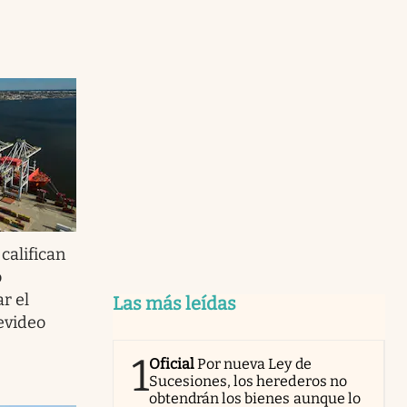
califican
o
r el
Las más leídas
evideo
1
Oficial
Por nueva Ley de
Sucesiones, los herederos no
obtendrán los bienes aunque lo