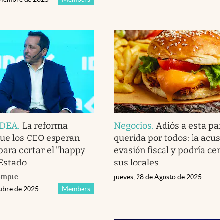
 IDEA
.
La reforma
Negocios
.
Adiós a esta par
que los CEO esperan
querida por todos: la acu
para cortar el "happy
evasión fiscal y podría ce
 Estado
sus locales
ompte
jueves, 28 de Agosto de 2025
tubre de 2025
Members