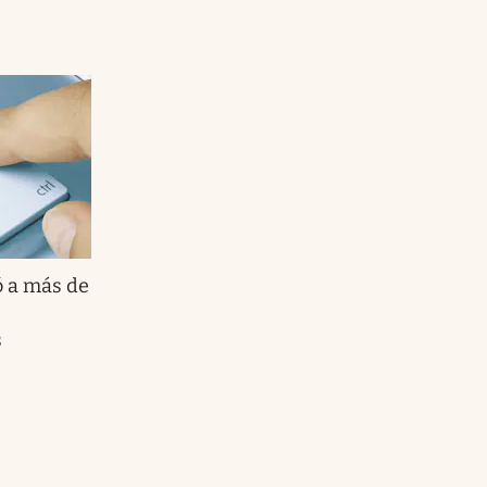
ó a más de
s