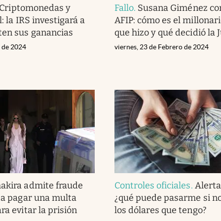
Criptomonedas y
Fallo
.
Susana Giménez con
l: la IRS investigará a
AFIP: cómo es el millonar
ten sus ganancias
que hizo y qué decidió la J
l de 2024
viernes, 23 de Febrero de 2024
akira admite fraude
Controles oficiales
.
Alerta
pta pagar una multa
¿qué puede pasarme si no
ra evitar la prisión
los dólares que tengo?