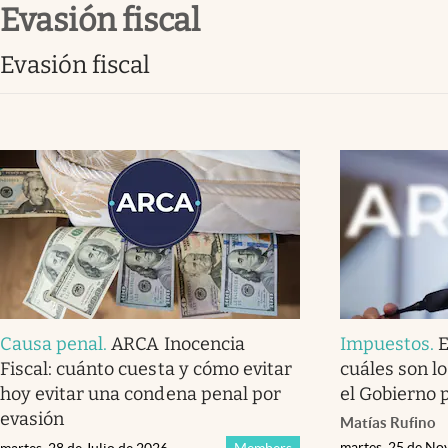
evasión fiscal
Infotechnology
Clase
evasión fiscal
Clima
Mundial 2026
Eventos Corporativos
El Cronista Studio
Mediakit
abre en nueva pestaña
Causa penal
.
ARCA Inocencia
Impuestos
.
E
Fiscal: cuánto cuesta y cómo evitar
cuáles son l
hoy evitar una condena penal por
el Gobierno 
evasión
Matías Rufino
martes, 25 de No
martes, 28 de Julio de 2026
Members