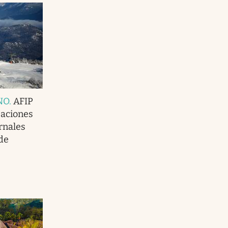
NO
.
AFIP
izaciones
ernales
de