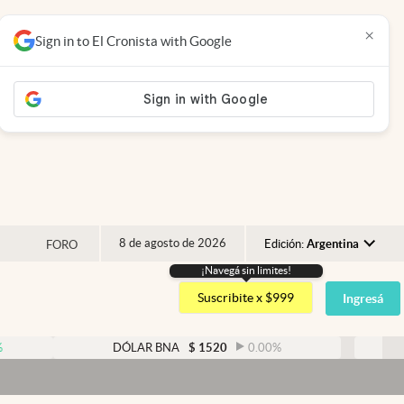
×
Sign in to El Cronista with Google
8 de agosto de 2026
Edición:
Argentina
FORO
¡Navegá sin limites!
Argentina
Suscribite x $999
Ingresá
España
México
DÓLAR BNA
$
1520
0.00
%
DÓLAR BLUE
USA
Dól
Colombia