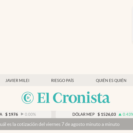
JAVIER MILEI
RIESGO PAÍS
QUIÉN ES QUIÉN
0.00
%
DÓLAR MEP
$
1526,03
0.43
%
n del viernes 7 de agosto minuto a minuto