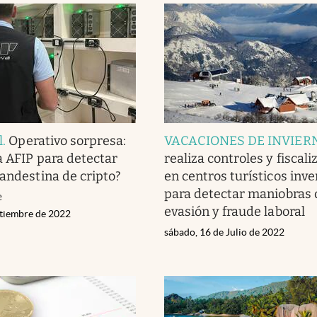
l
.
Operativo sorpresa:
VACACIONES DE INVIER
a AFIP para detectar
realiza controles y fiscal
landestina de cripto?
en centros turísticos inv
para detectar maniobras 
e
evasión y fraude laboral
ptiembre de 2022
sábado, 16 de Julio de 2022