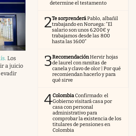
determine el testamento
2
Te sorprenderá
Pablo, albañil
trabajando en Noruega: “El
salario son unos 6.200€ y
trabajamos desde las 8:00
hasta las 16:00”
3
Recomendación
Hervir hojas
ís
.
Los
de laurel con ramitas de
r a juicio
canela y clavo de olor | Por qué
 evadir
recomiendan hacerlo y para
qué sirve
4
Colombia
Confirmado: el
Gobierno visitará casa por
casa con personal
administrativo para
comprobar la existencia de los
titulares de pensiones en
Colombia