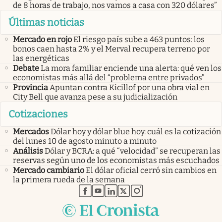
de 8 horas de trabajo, nos vamos a casa con 320 dólares”
Últimas noticias
Mercado en rojo
El riesgo país sube a 463 puntos: los
bonos caen hasta 2% y el Merval recupera terreno por
las energéticas
Debate
La mora familiar enciende una alerta: qué ven los
economistas más allá del “problema entre privados”
Provincia
Apuntan contra Kicillof por una obra vial en
City Bell que avanza pese a su judicialización
Cotizaciones
Mercados
Dólar hoy y dólar blue hoy: cuál es la cotización
del lunes 10 de agosto minuto a minuto
Análisis
Dólar y BCRA: a qué “velocidad” se recuperan las
reservas según uno de los economistas más escuchados
Mercado cambiario
El dólar oficial cerró sin cambios en
la primera rueda de la semana
abre en nueva pestaña
abre en nueva pestaña
abre en nueva pestaña
abre en nueva pestaña
abre en nueva pestaña