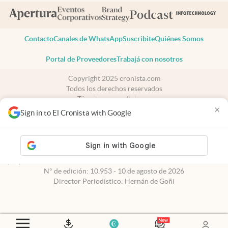
Contacto
Canales de WhatsApp
Suscribite
Quiénes Somos
Portal de Proveedores
Trabajá con nosotros
Copyright 2025 cronista.com
Todos los derechos reservados
Términos y condiciones
×
Privacidad
Sign in to El Cronista with Google
Consentimiento
Tel:
+54 11 7078-3270
cronista.com
es propiedad de El Cronista Comercial S.A Registro de
propiedad intelectual: 56576959
N° de edición: 10.953 - 10 de agosto de 2026
Director Periodístico: Hernán de Goñi