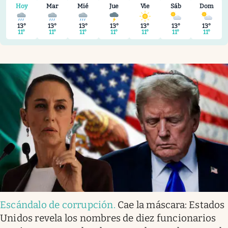
Infotechnology
Hoy
Mar
Mié
Jue
Vie
Sáb
Dom
Clase
13°
13°
13°
13°
13°
13°
13°
11°
11°
11°
11°
11°
11°
11°
Clima
Mundial 2026
Eventos Corporativos
El Cronista Studio
Mediakit
abre en nueva pestaña
Argentina
Escándalo de corrupción
.
Cae la máscara: Estados
Unidos revela los nombres de diez funcionarios