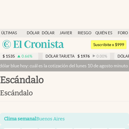
Últimas noticias
ÚLTIMAS
DÓLAR
DÓLAR
JAVIER
RIESGO
QUIÉN ES
FORO
Dólar
NOTICIAS
BLUE
MILEI
PAÍS
QUIÉN
Argentina
Members
Suscribite x $999
España
Economía y Política
66
%
DÓLAR TARJETA
$
1976
0.00
%
DÓLAR MEP
$
1524,
México
: cuál es la cotización del lunes 10 de agosto minuto a minuto
Dólar
Finanzas y Mercados
USA
escándalo
Mercados Online
Colombia
Uruguay
Negocios
escándalo
Columnistas
Otras secciones
Clima semanal
Buenos Aires
Apertura