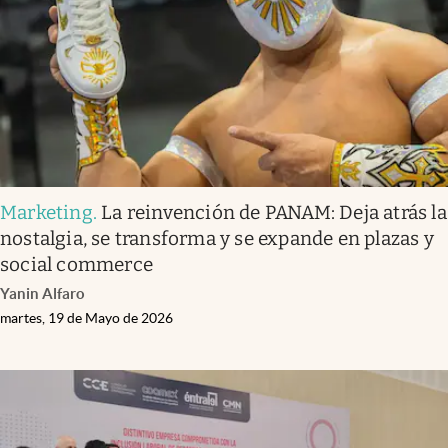
Clima
Espiritualidad
Mediakit
abre en nueva pestaña
México
Marketing
.
La reinvención de PANAM: Deja atrás la
nostalgia, se transforma y se expande en plazas y
social commerce
Yanin Alfaro
martes, 19 de Mayo de 2026