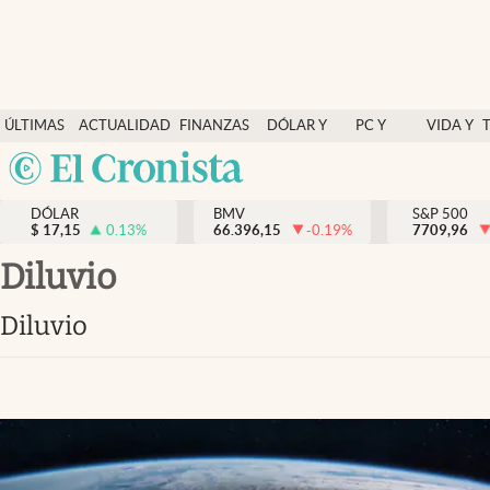
Últimas Noticias
ÚLTIMAS
ACTUALIDAD
FINANZAS
DÓLAR Y
PC Y
VIDA Y
Actualidad
NOTICIAS
Y
MERCADOS
CELULAR
ESTILO
Argentina
Finanzas y economía
ECONOMÍA
España
Dólar y mercados
DÓLAR
BMV
S&P 500
$
17,15
0.13
%
66.396,15
-0.19
%
México
7709,96
Internacionales
USA
diluvio
Opinión
Colombia
diluvio
Uruguay
Brand Strategy
Pc y celular
Vida y estilo
Tv