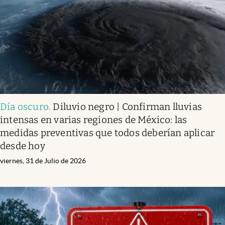
Clima
Espiritualidad
Mediakit
abre en nueva pestaña
México
Día oscuro
.
Diluvio negro | Confirman lluvias
intensas en varias regiones de México: las
medidas preventivas que todos deberían aplicar
desde hoy
viernes, 31 de Julio de 2026