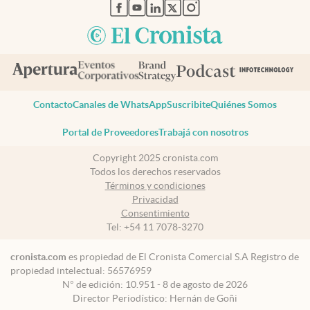
abre en nueva pestaña
abre en nueva pestaña
abre en nueva pestaña
abre en nueva pestaña
abre en nueva pestaña
Contacto
Canales de WhatsApp
Suscribite
Quiénes Somos
Portal de Proveedores
Trabajá con nosotros
Copyright 2025 cronista.com
Todos los derechos reservados
Términos y condiciones
Privacidad
Consentimiento
Tel:
+54 11 7078-3270
cronista.com
es propiedad de El Cronista Comercial S.A Registro de
propiedad intelectual: 56576959
N° de edición: 10.951 - 8 de agosto de 2026
Director Periodístico: Hernán de Goñi