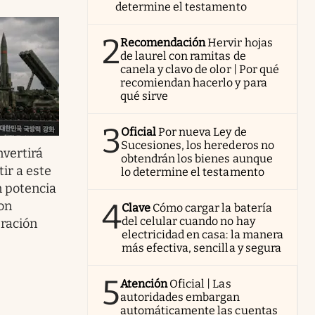
determine el testamento
2
Recomendación
Hervir hojas
de laurel con ramitas de
canela y clavo de olor | Por qué
recomiendan hacerlo y para
qué sirve
3
Oficial
Por nueva Ley de
Sucesiones, los herederos no
nvertirá
obtendrán los bienes aunque
ir a este
lo determine el testamento
n potencia
4
on
Clave
Cómo cargar la batería
del celular cuando no hay
eración
electricidad en casa: la manera
más efectiva, sencilla y segura
5
Atención
Oficial | Las
autoridades embargan
automáticamente las cuentas