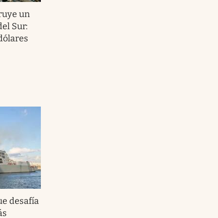
ruye un
el Sur:
dólares
ue desafía
ás