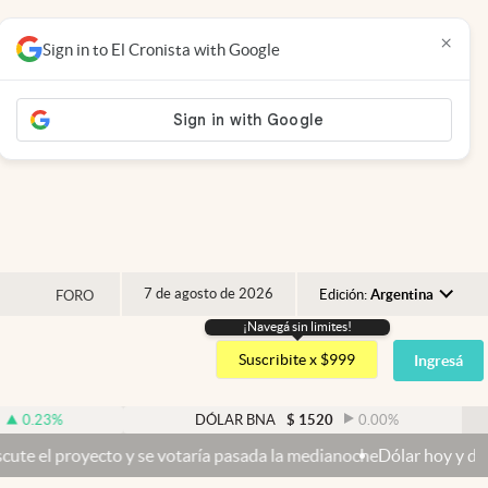
×
Sign in to El Cronista with Google
7 de agosto de 2026
Edición:
Argentina
FORO
¡Navegá sin limites!
Argentina
Suscribite x $999
Ingresá
España
México
DÓLAR BNA
$
1520
0.00
%
DÓLA
USA
 votaría pasada la medianoche
Dólar hoy y dólar blue hoy: cuál es l
Colombia