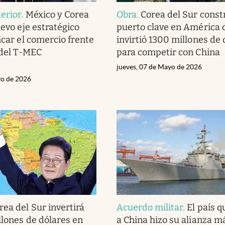
erior
.
México y Corea
Obra
.
Corea del Sur const
uevo eje estratégico
puerto clave en América d
icar el comercio frente
invirtió 1300 millones de 
n del T-MEC
para competir con China
jueves, 07 de Mayo de 2026
yo de 2026
rea del Sur invertirá
Acuerdo militar
.
El país q
llones de dólares en
a China hizo su alianza m