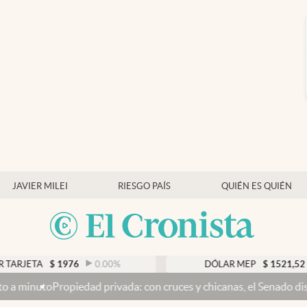
JAVIER MILEI
RIESGO PAÍS
QUIÉN ES QUIÉN
976
0.00
%
DÓLAR MEP
$
1521,52
0.23
%
rivada: con cruces y chicanas, el Senado discute el proyecto y se