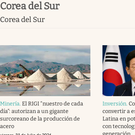
Corea del Sur
Infotechnology
Clase
Corea del Sur
Clima
Mundial 2026
Eventos Corporativos
El Cronista Studio
Mediakit
abre en nueva pestaña
Minería
.
El RIGI “nuestro de cada
Inversión
.
Co
día”: autorizan a un gigante
convertir a 
surcoreano de la producción de
Latina en po
acero
con tecnolog
generación
viernes, 31 de Julio de 2026