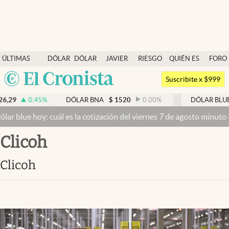
Últimas noticias
ÚLTIMAS
DÓLAR
DÓLAR
JAVIER
RIESGO
QUIÉN ES
FORO
Dólar
NOTICIAS
BLUE
MILEI
PAÍS
QUIÉN
Argentina
Members
Suscribite x $999
España
Economía y Política
,29
0.45
%
DÓLAR BNA
$
1520
0.00
%
DÓLAR BLUE
México
ar blue hoy: cuál es la cotización del viernes 7 de agosto minuto a
Finanzas y Mercados
USA
Clicoh
Mercados Online
Colombia
Uruguay
Negocios
Clicoh
Columnistas
Otras secciones
Apertura