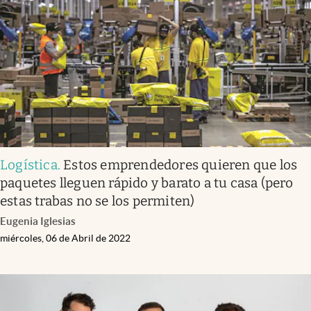
Infotechnology
Clase
Clima
Mundial 2026
Eventos Corporativos
El Cronista Studio
Logística
.
Estos emprendedores quieren que los
Mediakit
paquetes lleguen rápido y barato a tu casa (pero
abre en nueva pestaña
estas trabas no se los permiten)
Argentina
Eugenia Iglesias
miércoles, 06 de Abril de 2022