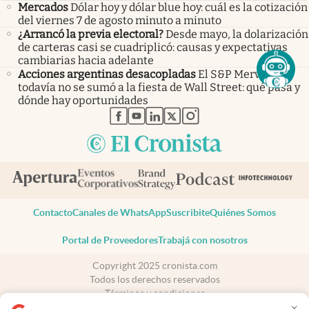
Mercados
Dólar hoy y dólar blue hoy: cuál es la cotización
del viernes 7 de agosto minuto a minuto
¿Arrancó la previa electoral?
Desde mayo, la dolarización
de carteras casi se cuadriplicó: causas y expectativas
cambiarias hacia adelante
Acciones argentinas desacopladas
El S&P Merval
todavía no se sumó a la fiesta de Wall Street: qué pasa y
dónde hay oportunidades
abre en nueva pestaña
abre en nueva pestaña
abre en nueva pestaña
abre en nueva pestaña
abre en nueva pestaña
Contacto
Canales de WhatsApp
Suscribite
Quiénes Somos
Portal de Proveedores
Trabajá con nosotros
Copyright 2025 cronista.com
Todos los derechos reservados
Términos y condiciones
×
Privacidad