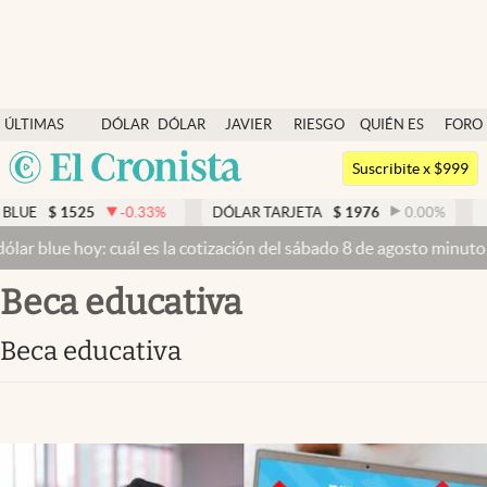
Últimas noticias
ÚLTIMAS
DÓLAR
DÓLAR
JAVIER
RIESGO
QUIÉN ES
FORO
Dólar
NOTICIAS
BLUE
MILEI
PAÍS
QUIÉN
Argentina
Members
Suscribite x $999
España
Economía y Política
5
-0.33
%
DÓLAR TARJETA
$
1976
0.00
%
DÓLAR MEP
México
y: cuál es la cotización del sábado 8 de agosto minuto a minuto
Dól
Finanzas y Mercados
USA
Beca educativa
Mercados Online
Colombia
Uruguay
Negocios
Beca educativa
Columnistas
Otras secciones
Apertura