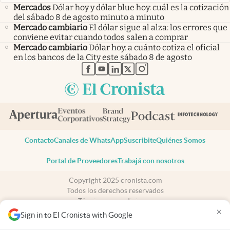
Mercados
Dólar hoy y dólar blue hoy: cuál es la cotización
del sábado 8 de agosto minuto a minuto
Mercado cambiario
El dólar sigue al alza: los errores que
conviene evitar cuando todos salen a comprar
Mercado cambiario
Dólar hoy: a cuánto cotiza el oficial
en los bancos de la City este sábado 8 de agosto
abre en nueva pestaña
abre en nueva pestaña
abre en nueva pestaña
abre en nueva pestaña
abre en nueva pestaña
Contacto
Canales de WhatsApp
Suscribite
Quiénes Somos
Portal de Proveedores
Trabajá con nosotros
Copyright 2025 cronista.com
Todos los derechos reservados
Términos y condiciones
×
Privacidad
Sign in to El Cronista with Google
Consentimiento