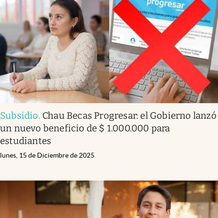
Infotechnology
Clase
Clima
Mundial 2026
Eventos Corporativos
El Cronista Studio
Subsidio
.
Chau Becas Progresar: el Gobierno lanzó
Mediakit
un nuevo beneficio de $ 1.000.000 para
abre en nueva pestaña
estudiantes
Argentina
lunes, 15 de Diciembre de 2025