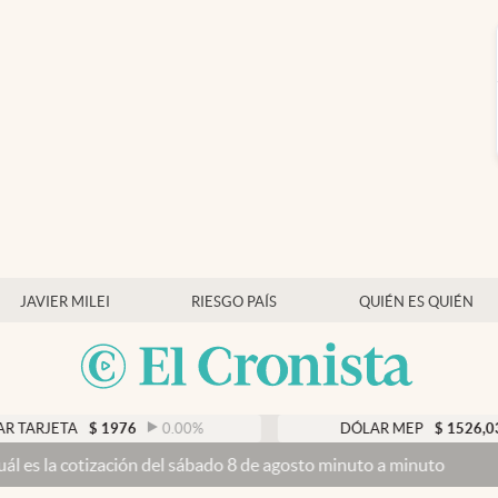
JAVIER MILEI
RIESGO PAÍS
QUIÉN ES QUIÉN
TA
$
1976
0.00
%
DÓLAR MEP
$
1526,03
0.43
tización del sábado 8 de agosto minuto a minuto