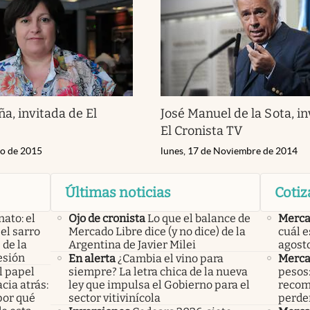
a, invitada de El
José Manuel de la Sota, in
El Cronista TV
zo de 2015
lunes, 17 de Noviembre de 2014
Últimas noticias
Cotiz
nato: el
Ojo de cronista
Lo que el balance de
Merca
el sarro
Mercado Libre dice (y no dice) de la
cuál e
 de la
Argentina de Javier Milei
agost
esión
En alerta
¿Cambia el vino para
Merca
l papel
siempre? La letra chica de la nueva
pesos:
cia atrás:
ley que impulsa el Gobierno para el
recom
por qué
sector vitivinícola
perder