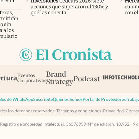
e esta
Inversiones
Cedears 2026: siete
Merca
acciones que superaron el 130% y
cuánto
 Texas,
qué las conecta
con el
rmitirán
o sin
 a los
mulario
les de WhatsApp
Suscribite
Quiénes Somos
Portal de Proveedores
Trabaj
dos los derechos reservados
Términos y condiciones
Privacidad
Consen
 Registro de propiedad intelectual: 56576959
N° de edición: 10.952 - 9 