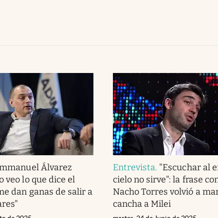
mmanuel Álvarez
Entrevista
.
"Escuchar al e
 veo lo que dice el
cielo no sirve": la frase co
me dan ganas de salir a
Nacho Torres volvió a mar
ares"
cancha a Milei
sto de 2025
martes, 24 de Junio de 2025