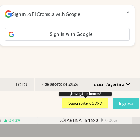
×
Sign in to El Cronista with Google
9 de agosto de 2026
Edición:
Argentina
FORO
¡Navegá sin limites!
Argentina
Suscribite x $999
Ingresá
España
México
%
DÓLAR BNA
$
1520
0.00
%
USA
Colombia