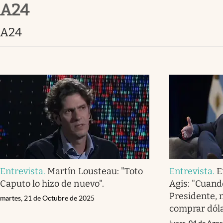
A24
Infotechnology
Clase
A24
Clima
Mundial 2026
Eventos Corporativos
El Cronista Studio
Mediakit
abre en nueva pestaña
Entrevista
.
Martín Lousteau: "Toto
Entrevista
.
E
Caputo lo hizo de nuevo".
Agis: "Cuando
Presidente, 
martes, 21 de Octubre de 2025
comprar dól
lunes, 04 de Ago