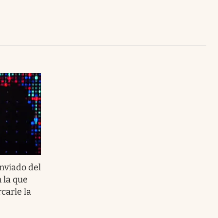
Uruguay
nviado del
n la que
carle la