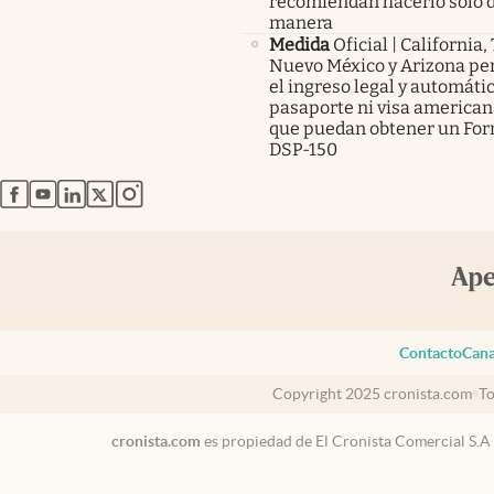
recomiendan hacerlo solo d
manera
Medida
Oficial | California,
Nuevo México y Arizona pe
el ingreso legal y automátic
pasaporte ni visa americana
que puedan obtener un For
DSP-150
abre en nueva pestaña
abre en nueva pestaña
abre en nueva pestaña
abre en nueva pestaña
abre en nueva pestaña
Contacto
Cana
Copyright 2025 cronista.com
To
cronista.com
es propiedad de El Cronista Comercial S.A