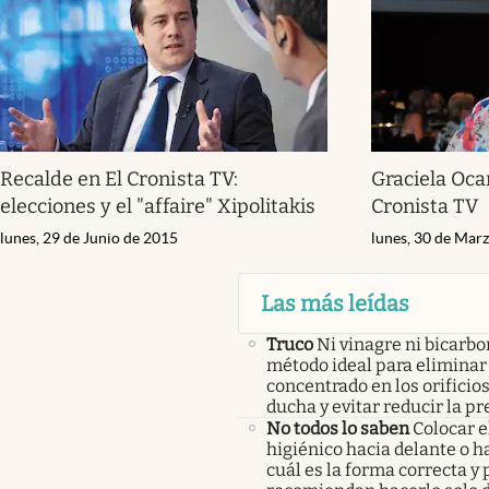
Recalde en El Cronista TV:
Graciela Ocañ
elecciones y el "affaire" Xipolitakis
Cronista TV
lunes, 29 de Junio de 2015
lunes, 30 de Mar
Las más leídas
Truco
Ni vinagre ni bicarbo
método ideal para eliminar 
concentrado en los orificios
ducha y evitar reducir la pr
No todos lo saben
Colocar e
higiénico hacia delante o ha
cuál es la forma correcta y 