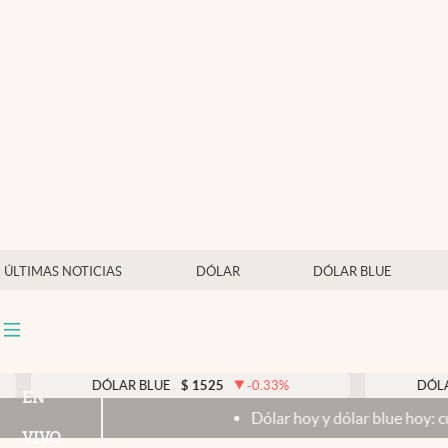
Últimas noticias
Dólar
Members
Economía y Política
Finanzas y Mercados
Mercados Online
ÚLTIMAS NOTICIAS
DÓLAR
DÓLAR BLUE
Negocios
Columnistas
Otras secciones
DÓLAR BLUE
$
1525
-0.33
%
DÓLAR TARJE
EN
Dólar hoy y dólar blue hoy: cuál es la co
Apertura
VIVO