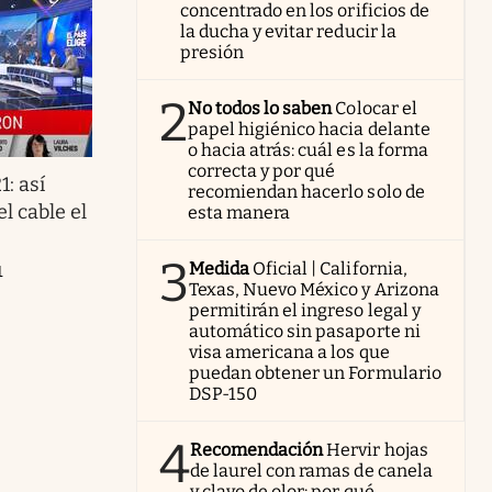
concentrado en los orificios de
la ducha y evitar reducir la
presión
2
No todos lo saben
Colocar el
papel higiénico hacia delante
o hacia atrás: cuál es la forma
correcta y por qué
: así
recomiendan hacerlo solo de
el cable el
esta manera
3
Medida
Oficial | California,
1
Texas, Nuevo México y Arizona
permitirán el ingreso legal y
automático sin pasaporte ni
visa americana a los que
puedan obtener un Formulario
DSP-150
4
Recomendación
Hervir hojas
de laurel con ramas de canela
y clavo de olor: por qué