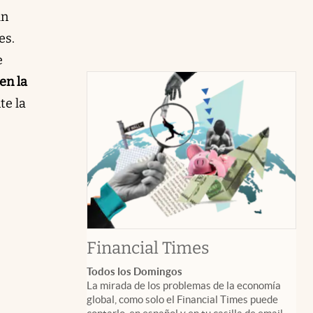
un
es.
e
en la
te la
abre en nuev
Financial Times
Todos los Domingos
La mirada de los problemas de la economía
global, como solo el Financial Times puede