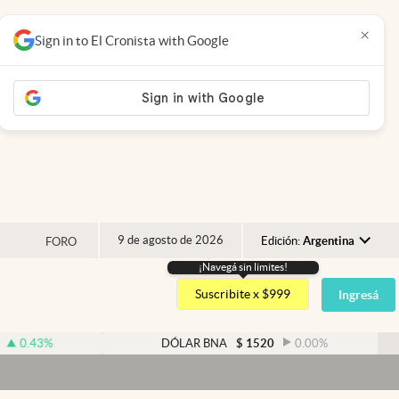
×
Sign in to El Cronista with Google
9 de agosto de 2026
Edición:
Argentina
FORO
¡Navegá sin limites!
Argentina
Suscribite x $999
Ingresá
España
México
%
DÓLAR BNA
$
1520
0.00
%
USA
Colombia