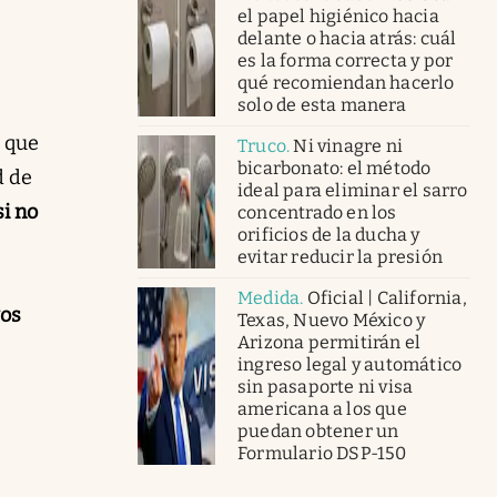
el papel higiénico hacia
delante o hacia atrás: cuál
es la forma correcta y por
qué recomiendan hacerlo
solo de esta manera
l que
Truco
.
Ni vinagre ni
bicarbonato: el método
d de
ideal para eliminar el sarro
si no
concentrado en los
orificios de la ducha y
evitar reducir la presión
Medida
.
Oficial | California,
yos
Texas, Nuevo México y
Arizona permitirán el
ingreso legal y automático
sin pasaporte ni visa
americana a los que
puedan obtener un
Formulario DSP-150