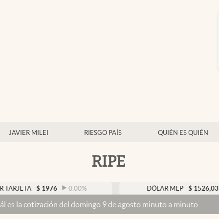
JAVIER MILEI
RIESGO PAÍS
QUIÉN ES QUIÉN
RIPE
TA
$
1976
0.00
%
DÓLAR MEP
$
1526,03
0.43
tización del domingo 9 de agosto minuto a minuto