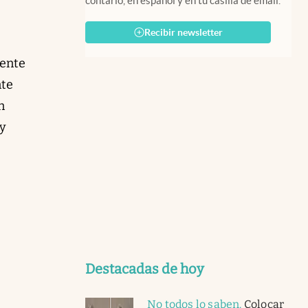
contarlo, en español y en tu casilla de email.
Recibir newsletter
rente
nte
n
 y
Destacadas de hoy
No todos lo saben
.
Colocar