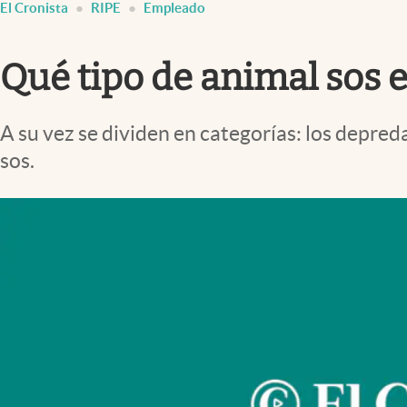
El Cronista
RIPE
Empleado
Infotechnology
Clase
Qué tipo de animal sos e
Clima
Mundial 2026
A su vez se dividen en categorías: los depreda
Eventos Corporativos
sos.
El Cronista Studio
Mediakit
abre en nueva pestaña