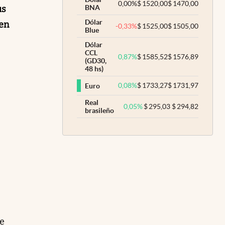
0,00
%
$
1520,00
$
1470,00
us
BNA
Dólar
 en
-0,33
%
$
1525,00
$
1505,00
Blue
Dólar
CCL
0,87
%
$
1585,52
$
1576,89
(GD30,
48 hs)
0,08
%
$
1733,27
$
1731,97
Euro
Real
0,05
%
$
295,03
$
294,82
brasileño
ue