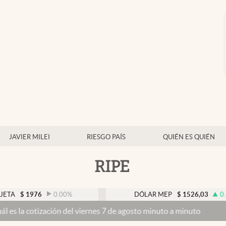
JAVIER MILEI
RIESGO PAÍS
QUIÉN ES QUIÉN
RIPE
976
0.00
%
DÓLAR MEP
$
1526,03
0.43
%
ización del viernes 7 de agosto minuto a minuto