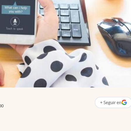
+
Seguir
en
abre en nueva p
00