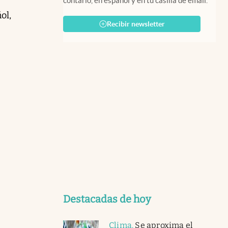
contarlo, en español y en tu casilla de email.
ol,
Recibir newsletter
Destacadas de hoy
Clima
.
Se aproxima el