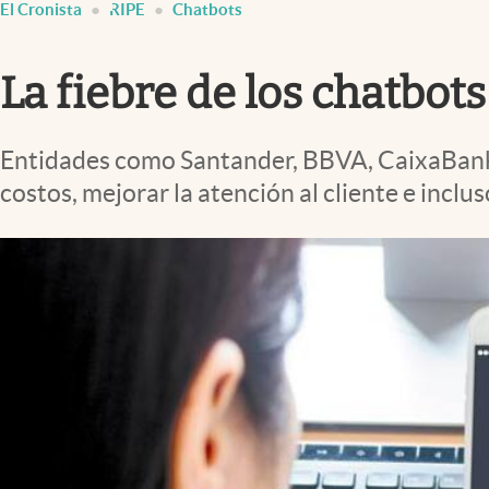
El Cronista
RIPE
Chatbots
Infotechnology
Clase
La fiebre de los chatbots
Clima
Mundial 2026
Entidades como Santander, BBVA, CaixaBank,
Eventos Corporativos
costos, mejorar la atención al cliente e incl
El Cronista Studio
Mediakit
abre en nueva pestaña