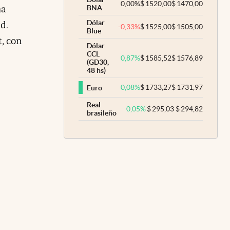
0,00
%
$
1520,00
$
1470,00
ha
BNA
Dólar
d.
-0,33
%
$
1525,00
$
1505,00
Blue
t, con
Dólar
CCL
0,87
%
$
1585,52
$
1576,89
(GD30,
48 hs)
0,08
%
$
1733,27
$
1731,97
Euro
Real
0,05
%
$
295,03
$
294,82
brasileño