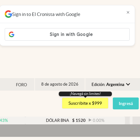
×
Sign in to El Cronista with Google
8 de agosto de 2026
Edición:
Argentina
FORO
¡Navegá sin limites!
Argentina
Suscribite x $999
Ingresá
España
México
DÓLAR BNA
$
1520
0.00
%
DÓLA
USA
Colombia