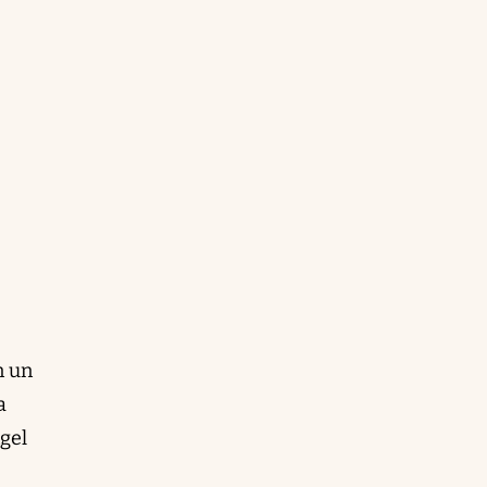
n un
a
gel