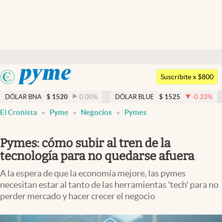
Últimas noticias
Dólar
Argentina
Members
Suscribite x $800
España
Economía y Política
DÓLAR BNA
$
1520
0.00
%
DÓLAR BLUE
$
1525
-0.33
%
México
El Cronista
Pyme
Negocios
Pymes
Finanzas y Mercados
USA
Mercados Online
Colombia
Pymes: cómo subir al tren de la
Uruguay
Negocios
tecnología para no quedarse afuera
Columnistas
A la espera de que la economía mejore, las pymes
necesitan estar al tanto de las herramientas 'tech' para no
Otras secciones
perder mercado y hacer crecer el negocio
Apertura