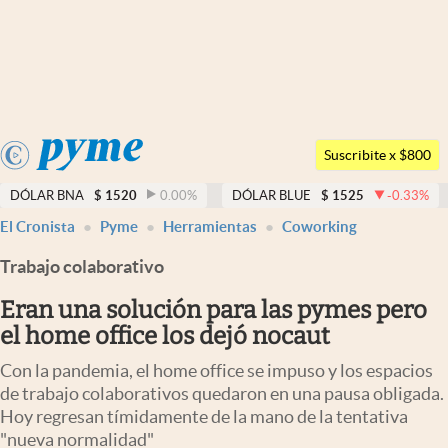
Últimas noticias
Dólar
Argentina
Members
Suscribite x $800
España
Economía y Política
DÓLAR BNA
$
1520
0.00
%
DÓLAR BLUE
$
1525
-0.33
%
México
El Cronista
Pyme
Herramientas
Coworking
Finanzas y Mercados
USA
Trabajo colaborativo
Mercados Online
Colombia
Uruguay
Eran una solución para las pymes pero
Negocios
el home office los dejó nocaut
Columnistas
Con la pandemia, el home office se impuso y los espacios
Otras secciones
de trabajo colaborativos quedaron en una pausa obligada.
Hoy regresan tímidamente de la mano de la tentativa
Apertura
"nueva normalidad"