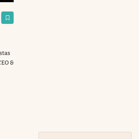
estaña
stas
CEO &