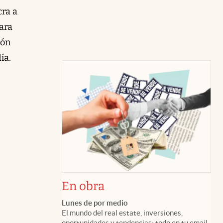
cra a
ara
ión
ía.
En obra
Lunes de por medio
El mundo del real estate, inversiones,
oportunidades y tendencias: todo en tu email.