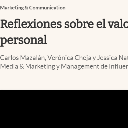
Infotechnology
Marketing & Communication
Clase
Reflexiones sobre el valo
Clima
Mundial 2026
personal
Eventos Corporativos
Carlos Mazalán, Verónica Cheja y Jessica Nata
El Cronista Studio
Media & Marketing y Management de Influe
Mediakit
abre en nueva pestaña