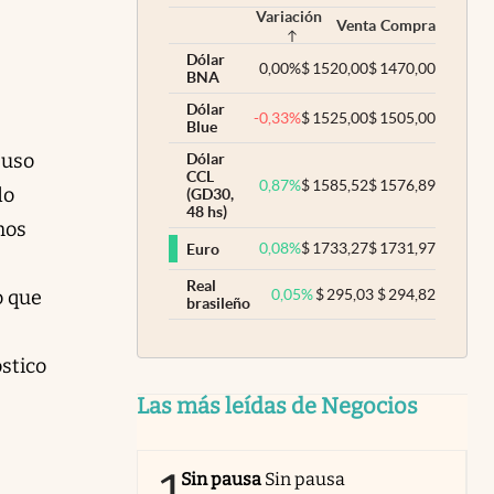
Variación
Venta
Compra
Dólar
0,00
%
$
1520,00
$
1470,00
BNA
Dólar
-0,33
%
$
1525,00
$
1505,00
Blue
puso
Dólar
CCL
0,87
%
$
1585,52
$
1576,89
do
(GD30,
48 hs)
mos
0,08
%
$
1733,27
$
1731,97
Euro
Real
0,05
%
$
295,03
$
294,82
o que
brasileño
óstico
Las más leídas de Negocios
Sin pausa
Sin pausa