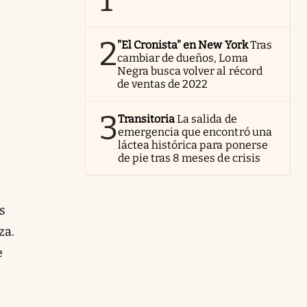
1
2
"El Cronista" en New York
Tras
cambiar de dueños, Loma
Negra busca volver al récord
de ventas de 2022
3
Transitoria
La salida de
emergencia que encontró una
láctea histórica para ponerse
de pie tras 8 meses de crisis
s
za.
e