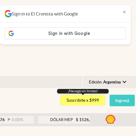
×
Sign in to El Cronista with Google
Edición:
Argentina
¡Navegá sin limites!
Argentina
Suscribite x $999
Ingresá
España
México
abre
.00
%
DÓLAR MEP
$
1526,03
0.43
%
USA
Colombia