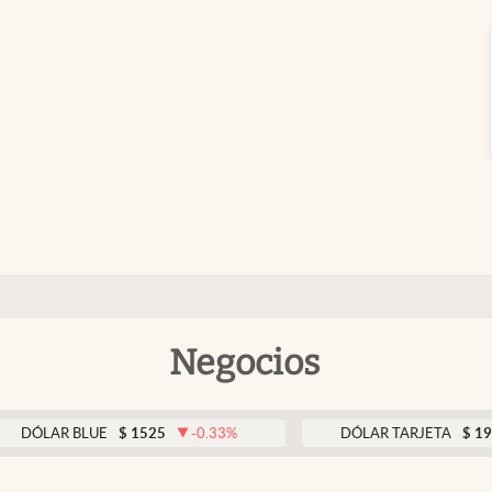
Negocios
AR BLUE
$
1525
-0.33
%
DÓLAR TARJETA
$
1976
0