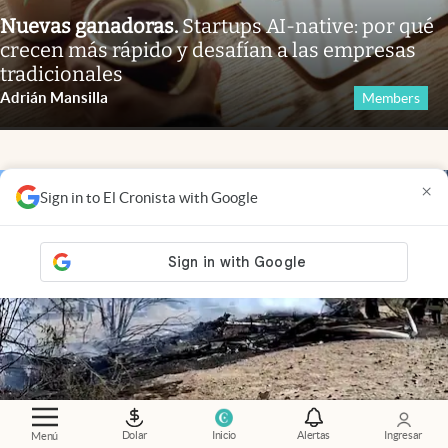
Nuevas ganadoras
.
Startups AI-native: por qué
crecen más rápido y desafían a las empresas
tradicionales
Adrián Mansilla
Members
×
Sign in to El Cronista with Google
Dolar
Inicio
Alertas
Ingresar
Menú
Video
.
Tragedia en Perú: se estrelló una avioneta