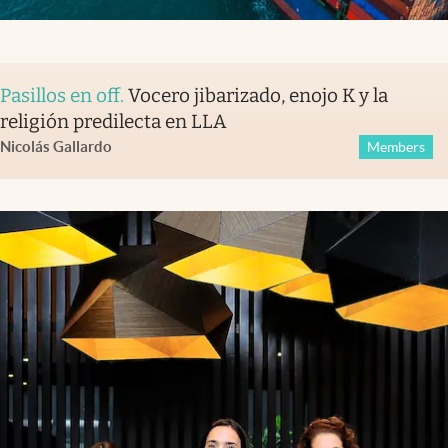
Pasillos en off
.
Vocero jibarizado, enojo K y la
religión predilecta en LLA
Nicolás Gallardo
Members