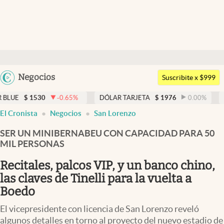
Últimas noticias
Dólar
Argentina
Negocios
Members
Suscribite x $999
España
Economía y Política
0
-0.65
%
DÓLAR TARJETA
$
1976
0.00
%
DÓLAR MEP
México
El Cronista
Negocios
San Lorenzo
Finanzas y Mercados
USA
SER UN MINIBERNABEU CON CAPACIDAD PARA 50
Mercados Online
Colombia
MIL PERSONAS
Uruguay
Negocios
Recitales, palcos VIP, y un banco chino,
Columnistas
las claves de Tinelli para la vuelta a
Boedo
Otras secciones
El vicepresidente con licencia de San Lorenzo reveló
Apertura
algunos detalles en torno al proyecto del nuevo estadio de