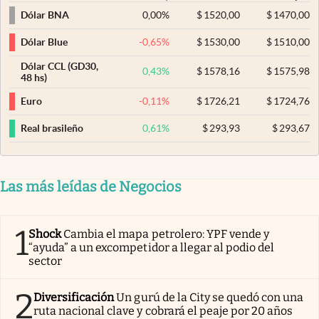
0,00
%
$
1520,00
$
1470,00
Dólar BNA
-0,65
%
$
1530,00
$
1510,00
Dólar Blue
Dólar CCL (GD30,
0,43
%
$
1578,16
$
1575,98
48 hs)
-0,11
%
$
1726,21
$
1724,76
Euro
0,61
%
$
293,93
$
293,67
Real brasileño
Las más leídas de Negocios
1
Shock
Cambia el mapa petrolero: YPF vende y
“ayuda” a un excompetidor a llegar al podio del
sector
2
Diversificación
Un gurú de la City se quedó con una
ruta nacional clave y cobrará el peaje por 20 años