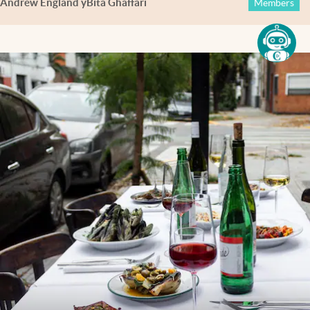
Andrew England
y
Bita Ghaffari
Members