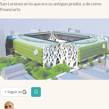
Infotechnology
San Lorenzo en lo que era su antiguo predio, y de como
financiarlo
Clase
Clima
Mundial 2026
Eventos Corporativos
El Cronista Studio
Mediakit
abre en nueva pestaña
Argentina
+
Seguir
en
abre en nueva pestaña