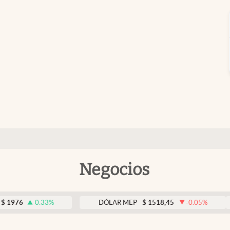
Negocios
0.33
%
DÓLAR MEP
$
1518,45
-0.05
%
D