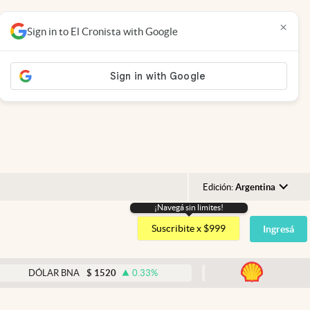
×
Sign in to El Cronista with Google
Edición:
Argentina
¡Navegá sin limites!
Argentina
Suscribite x $999
Ingresá
España
México
abre
ÓLAR BNA
$
1520
0.33
%
DÓLAR BLUE
$
1540
-
USA
Colombia