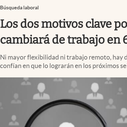
Infotechnology
Búsqueda laboral
Clase
Los dos motivos clave po
Clima
Mundial 2026
cambiará de trabajo en 
Eventos Corporativos
Ni mayor flexibilidad ni trabajo remoto, hay
El Cronista Studio
confían en que lo lograrán en los próximos se
Mediakit
abre en nueva pestaña