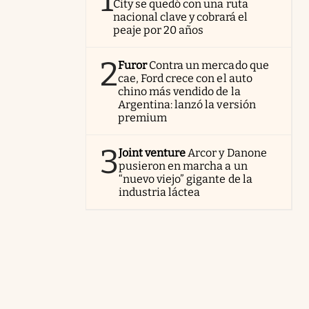
1
City se quedó con una ruta
nacional clave y cobrará el
peaje por 20 años
2
Furor
Contra un mercado que
cae, Ford crece con el auto
chino más vendido de la
Argentina: lanzó la versión
premium
3
Joint venture
Arcor y Danone
pusieron en marcha a un
“nuevo viejo” gigante de la
industria láctea