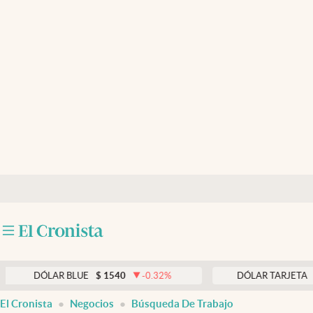
Últimas noticias
Dólar
Members
Economía y Política
Finanzas y Mercados
Mercados Online
Negocios
Columnistas
Otras secciones
DÓLAR BLUE
$
1540
-0.32
%
DÓLAR TARJETA
$
1976
Apertura
El Cronista
Negocios
Búsqueda De Trabajo