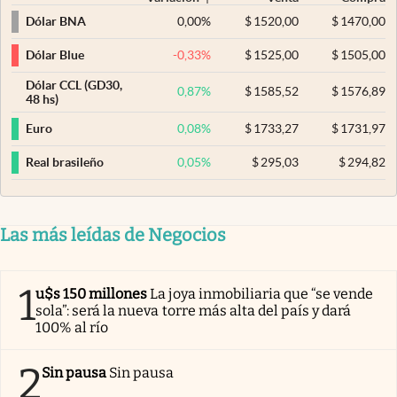
0,00
%
$
1520,00
$
1470,00
Dólar BNA
-0,33
%
$
1525,00
$
1505,00
Dólar Blue
Dólar CCL (GD30,
0,87
%
$
1585,52
$
1576,89
48 hs)
0,08
%
$
1733,27
$
1731,97
Euro
0,05
%
$
295,03
$
294,82
Real brasileño
Las más leídas de Negocios
1
u$s 150 millones
La joya inmobiliaria que “se vende
sola”: será la nueva torre más alta del país y dará
100% al río
2
Sin pausa
Sin pausa