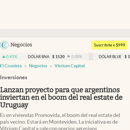
Últimas noticias
Dólar
Argentina
Negocios
Members
Suscribite x $999
España
Economía y Política
DÓLAR BNA
$
1520
0.00
%
DÓLAR BLUE
$
1525
-0.3
México
El Cronista
Negocios
Vitrium Capital
Finanzas y Mercados
USA
Inversiones
Mercados Online
Colombia
Uruguay
Lanzan proyecto para que argentinos
Negocios
inviertan en el boom del real estate de
Columnistas
Uruguay
Otras secciones
Es en viviendas Promovida, el boom del real estate del
país vecino. Estará en Montevideo. La iniciativa es de
Apertura
Vitrium Capital y sale con precios agresivos