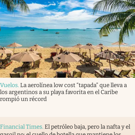
Vuelos
.
La aerolínea low cost “tapada” que lleva a
los argentinos a su playa favorita en el Caribe
rompió un récord
Financial Times
.
El petróleo baja, pero la nafta y el
gasoil no: el cuello de botella que mantiene los