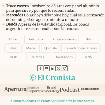
Truco casero
Envolver los dólares con papel aluminio:
para qué sirve y por qué lo recomiendan
Mercados
Dólar hoy y dólar blue hoy: cuál es la cotización
del domingo 9 de agosto minuto a minuto
Deuda
A pesar de la volatilidad global, los bonos
argentinos resisten: cuáles son las causas
Dólar
Dólar Blue
Criptomonedas
Bitcoin
Fintech
Merval
Quiniela
Calendario de feriados
AFIP
Paritarias
Inversiones
ANSES
abre en nueva pestaña
abre en nueva pestaña
abre en nueva pestaña
abre en nueva pestaña
abre en nueva pestaña
Contacto
Canales de WhatsApp
Suscribite
Quiénes Somos