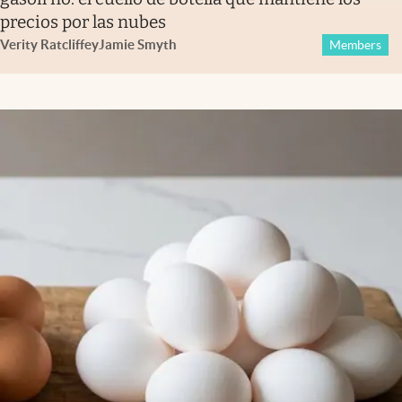
precios por las nubes
Verity Ratcliffe
y
Jamie Smyth
Members