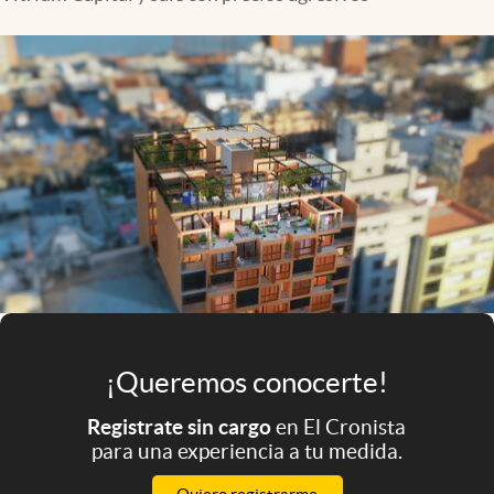
Infotechnology
Clase
Clima
Mundial 2026
Eventos Corporativos
El Cronista Studio
Mediakit
abre en nueva pestaña
Argentina
¡Queremos conocerte!
Registrate sin cargo
en El Cronista
para una experiencia a tu medida.