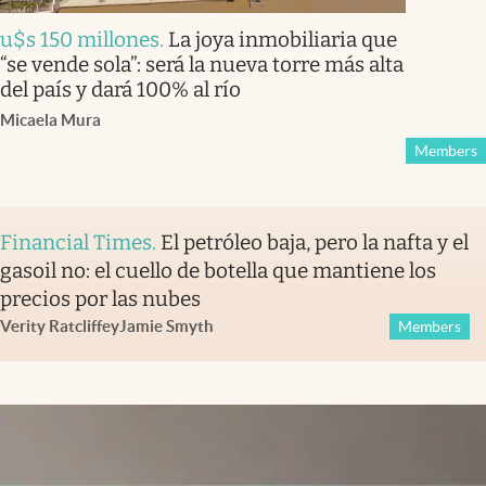
u$s 150 millones
.
La joya inmobiliaria que
“se vende sola”: será la nueva torre más alta
del país y dará 100% al río
Micaela Mura
Members
Financial Times
.
El petróleo baja, pero la nafta y el
gasoil no: el cuello de botella que mantiene los
precios por las nubes
Verity Ratcliffe
y
Jamie Smyth
Members