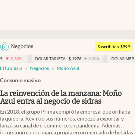
Últimas noticias
Dólar
Argentina
Negocios
Members
Suscribite x $999
España
Economía y Política
DÓLAR TARJETA
$
1976
0.00
%
DÓLAR MEP
$
1526,03
México
El Cronista
Negocios
Moño Azul
Finanzas y Mercados
USA
Consumo masivo
Mercados Online
Colombia
Uruguay
La reinvención de la manzana: Moño
Negocios
Azul entra al negocio de sidras
Columnistas
En 2018, el grupo Prima compró la empresa, que orillaba
Otras secciones
la quiebra. Revirtió sus números, empezó a exportar y
lanzó su canal de e-commerce en pandemia. Además,
Apertura
incursionó con su marca propia en un mercado de bebidas