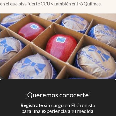
Infotechnology
en el que pisa fuerte CCU y también entró Quilmes.
Clase
Clima
Mundial 2026
Eventos Corporativos
El Cronista Studio
Mediakit
abre en nueva pestaña
Argentina
¡Queremos conocerte!
Registrate sin cargo
en El Cronista
para una experiencia a tu medida.