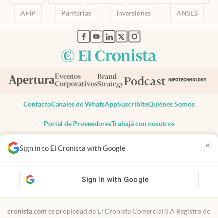
AFIP
Paritarias
Inversiones
ANSES
abre en nueva pestaña
abre en nueva pestaña
abre en nueva pestaña
abre en nueva pestaña
abre en nueva pestaña
Contacto
Canales de WhatsApp
Suscribite
Quiénes Somos
Portal de Proveedores
Trabajá con nosotros
Copyright 2025 cronista.com
×
Sign in to El Cronista with Google
Todos los derechos reservados
Términos y condiciones
Privacidad
Consentimiento
Tel:
+54 11 7078-3270
cronista.com
es propiedad de El Cronista Comercial S.A Registro de