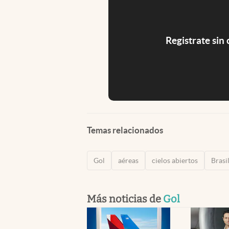
Registrate sin
Temas relacionados
Gol
aéreas
cielos abiertos
Brasi
Más noticias de
Gol