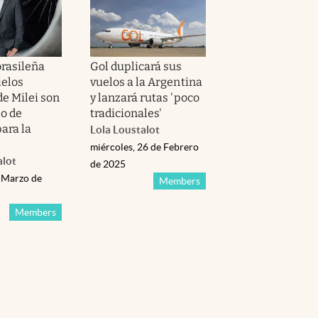
brasileña
Gol duplicará sus
ielos
vuelos a la Argentina
de Milei son
y lanzará rutas 'poco
o de
tradicionales'
para la
Lola Loustalot
miércoles, 26 de Febrero
alot
de 2025
e Marzo de
Members
Members