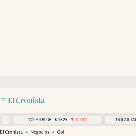
Últimas noticias
Dólar
Members
Economía y Política
Finanzas y Mercados
Mercados Online
Negocios
Columnistas
Otras secciones
DÓLAR BLUE
$
1525
-0.33
%
DÓLAR TARJETA
$
Apertura
El Cronista
Negocios
Gol