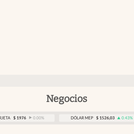
Negocios
1976
0.00
%
DÓLAR MEP
$
1526,03
0.43
%