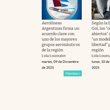
Aerolíneas
Según la 
Argentinas firma un
Gol, los "c
acuerdo clave con
abiertos" 
uno de los mayores
"un model
grupos aeronáuticos
libertad" 
de la región
región
Lola Loustalot
Lola Loust
martes, 09 de Diciembre
lunes, 10 d
de 2025
2025
Members