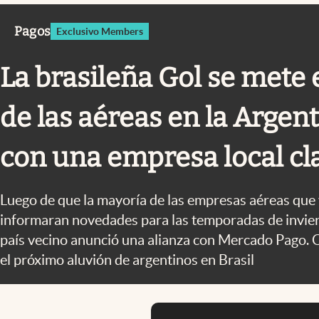
Infotechnology
Pagos
Exclusivo Members
Clase
Clima
La brasileña Gol se mete 
Mundial 2026
de las aéreas en la Argent
Eventos Corporativos
El Cronista Studio
con una empresa local cl
Mediakit
abre en nueva pestaña
Luego de que la mayoría de las empresas aéreas que 
informaran novedades para las temporadas de inviern
país vecino anunció una alianza con Mercado Pago. 
el próximo aluvión de argentinos en Brasil