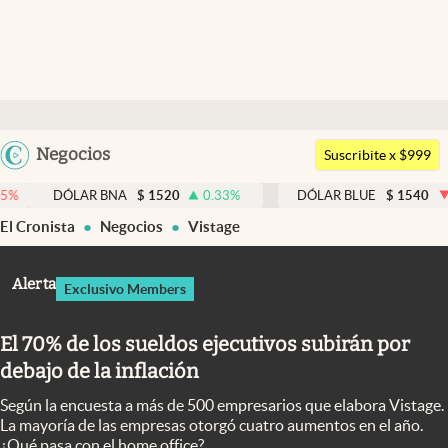
Últimas noticias
Dólar
Argentina
Negocios
Members
Suscribite x $999
España
Economía y Política
LAR BNA
$
1520
0.33
%
DÓLAR BLUE
$
1540
-0.32
%
México
El Cronista
Negocios
Vistage
Finanzas y Mercados
USA
Mercados Online
Colombia
Alerta
Exclusivo Members
Uruguay
Negocios
El 70% de los sueldos ejecutivos subirán por
Columnistas
debajo de la inflación
Otras secciones
Según la encuesta a más de 500 empresarios que elabora Vistage.
Apertura
La mayoría de las empresas otorgó cuatro aumentos en el año.
¿Qué pasa con el home office?