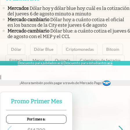
Mercados
Dólar hoy y dólar blue hoy: cuál es la cotización
del jueves 6 de agosto minuto a minuto
Mercado cambiario
Dólar hoy: a cuánto cotiza el oficial
en los bancos de la City este jueves 6 de agosto
Mercado cambiario
Dólar blue: a cuánto cotiza el jueves 6
de agosto con el MEP y el CCL
Dólar
Dólar Blue
Criptomonedas
Bitcoin
Fintech
Merval
Quiniela
Calendario de feriados
Descuento para jubilados acá
Descuento para estudiantes acá
|
AFIP
Paritarias
Inversiones
ANSES
|
¡Ahora también podés pagar a través de Mercado Pago!
abre en nueva pestaña
abre en nueva pestaña
abre en nueva pestaña
abre en nueva pestaña
abre en nueva pestaña
Promo Primer Mes
Por 1 mes a:
Contacto
Canales de WhatsApp
Suscribite
Quiénes Somos