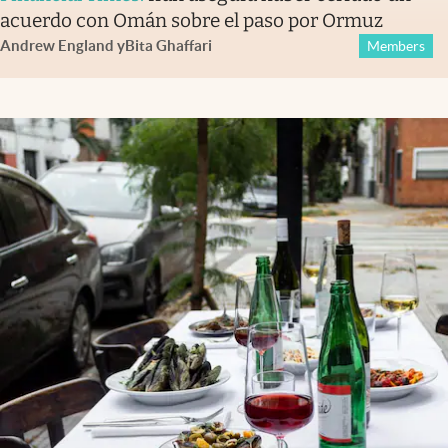
acuerdo con Omán sobre el paso por Ormuz
Andrew England
y
Bita Ghaffari
Members