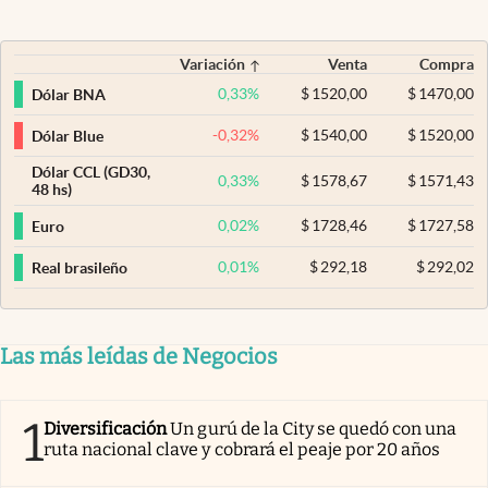
Variación
Venta
Compra
0,33
%
$
1520,00
$
1470,00
Dólar BNA
-0,32
%
$
1540,00
$
1520,00
Dólar Blue
Dólar CCL (GD30,
0,33
%
$
1578,67
$
1571,43
48 hs)
0,02
%
$
1728,46
$
1727,58
Euro
0,01
%
$
292,18
$
292,02
Real brasileño
Las más leídas de Negocios
1
Diversificación
Un gurú de la City se quedó con una
ruta nacional clave y cobrará el peaje por 20 años