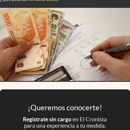
Infotechnology
Clase
Clima
Mundial 2026
Eventos Corporativos
El Cronista Studio
Mediakit
abre en nueva pestaña
Argentina
¡Queremos conocerte!
Registrate sin cargo
en El Cronista
para una experiencia a tu medida.