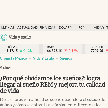
Últimas Noticias
ÚLTIMAS
ACTUALIDAD
FINANZAS
DÓLAR Y
PC Y
VIDA Y
Actualidad
NOTICIAS
Y
MERCADOS
CELULAR
ESTILO
Argentina
Vida y estilo
Finanzas y economía
ECONOMÍA
España
Dólar y mercados
DÓLAR
BMV
S&P 500
$
17,15
0.13
%
66.396,15
-0.19
%
México
7709,96
Internacionales
Cronista México
Vida Y Estilo
Sueños
USA
Opinión
Colombia
Salud
Uruguay
Brand Strategy
¿Por qué olvidamos los sueños?: logra
Pc y celular
llegar al sueño REM y mejora tu calidad
de vida
Vida y estilo
De las horas y la calidad de sueño dependerá el estado de
Tv
ánimo y cómo se enfrenta al día siguiente. Recordar los