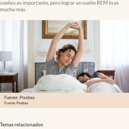
sueños es importante, pero lograr un sueño REM lo es
Clima
mucho más.
Espiritualidad
Mediakit
abre en nueva pestaña
México
Fuente: Pixabay
Fuente: Pixabay
Temas relacionados