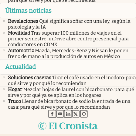
para qué sirve y por qué se recomienda
Últimas noticias
Revelaciones
Qué significa soñar con una ley, según la
psicología y la IA
Movilidad
Tras superar 100 millones de viajes en el
primer semestre, inDrive abre centro presencial para
conductores en CDMX
Automotriz
Mazda, Mercedes-Benz y Nissan le ponen
freno de mano a la producción de autos en México
Actualidad
Soluciones caseras
Tirar el café usado en el inodoro: para
qué sirve y por qué lo recomiendan
Hogar
Mezclar hojas de laurel con bicarbonato: para qué
sirve y por qué ya se aplica en los hogares
Truco
Llenar de bicarbonato de sodio la entrada de una
casa: para qué sirve y por qué lo recomiendan
abre en nueva pestaña
abre en nueva pestaña
abre en nueva pestaña
abre en nueva pestaña
abre en nueva pestaña