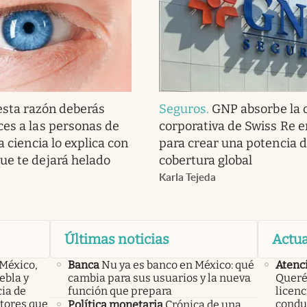
esta razón deberás
Seguros
.
GNP absorbe la 
ces a las personas de
corporativa de Swiss Re 
la ciencia lo explica con
para crear una potencia 
ue te dejará helado
cobertura global
Karla Tejeda
Últimas noticias
Actua
 México,
Banca
Nu ya es banco en México: qué
Atenc
ebla y
cambia para sus usuarios y la nueva
Querét
cia de
función que prepara
licenc
ctores que
condu
Política monetaria
Crónica de una