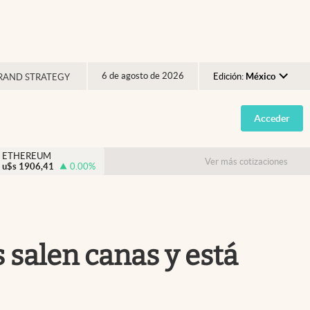
6 de agosto de 2026
Edición:
México
RAND STRATEGY
Argentina
Acceder
España
México
ETHEREUM
Ver más cotizaciones
u$s
1906,41
0.00
%
USA
Colombia
Uruguay
 salen canas y está