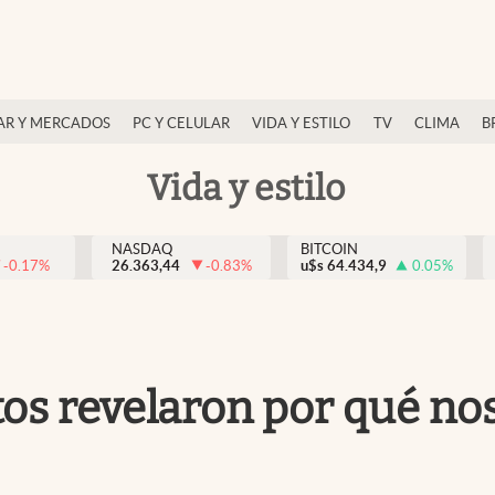
AR Y MERCADOS
PC Y CELULAR
VIDA Y ESTILO
TV
CLIMA
B
Vida y estilo
NASDAQ
BITCOIN
-0.17
%
26.363,44
-0.83
%
u$s
64.434,9
0.05
%
tos revelaron por qué nos