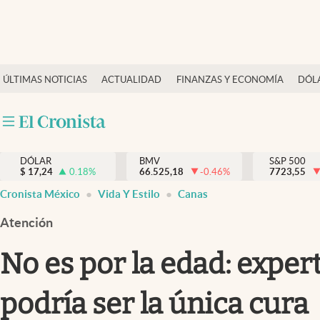
Últimas Noticias
ÚLTIMAS NOTICIAS
ACTUALIDAD
FINANZAS Y ECONOMÍA
DÓL
Actualidad
Finanzas y economía
Dólar y mercados
DÓLAR
BMV
S&P 500
Internacionales
$
17,24
0.18
%
66.525,18
-0.46
%
7723,55
Opinión
Cronista México
Vida Y Estilo
Canas
Brand Strategy
Atención
Pc y celular
No es por la edad: exper
Vida y estilo
podría ser la única cura
Tv