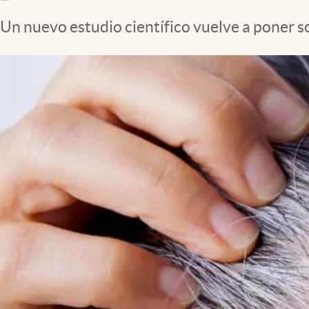
Clima
Un nuevo estudio científico vuelve a poner so
Espiritualidad
Mediakit
abre en nueva pestaña