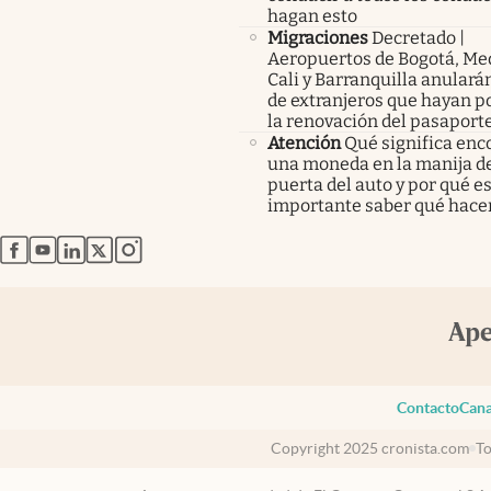
hagan esto
Migraciones
Decretado |
Aeropuertos de Bogotá, Med
Cali y Barranquilla anularán
de extranjeros que hayan p
la renovación del pasaport
Atención
Qué significa enc
una moneda en la manija de
puerta del auto y por qué e
importante saber qué hace
abre en nueva pestaña
abre en nueva pestaña
abre en nueva pestaña
abre en nueva pestaña
abre en nueva pestaña
Contacto
Cana
Copyright 2025 cronista.com
To