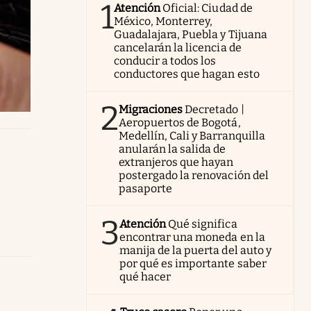
1
Atención
Oficial: Ciudad de
México, Monterrey,
Guadalajara, Puebla y Tijuana
cancelarán la licencia de
conducir a todos los
conductores que hagan esto
2
Migraciones
Decretado |
Aeropuertos de Bogotá,
Medellín, Cali y Barranquilla
anularán la salida de
extranjeros que hayan
postergado la renovación del
pasaporte
3
Atención
Qué significa
encontrar una moneda en la
manija de la puerta del auto y
por qué es importante saber
qué hacer