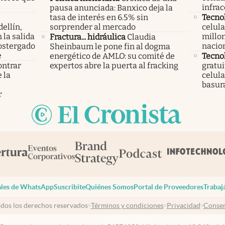
infrac
pausa anunciada: Banxico deja la
tasa de interés en 6.5% sin
Tecno
ellín,
sorprender al mercado
celula
 la salida
millon
Fractura... hidráulica
Claudia
ostergado
nacio
Sheinbaum le pone fin al dogma
e
energético de AMLO: su comité de
Tecno
ontrar
expertos abre la puerta al fracking
gratui
 la
celula
s
basura
r
les de WhatsApp
Suscribite
Quiénes Somos
Portal de Proveedores
Trabaj
dos los derechos reservados
Términos y condiciones
Privacidad
Consen