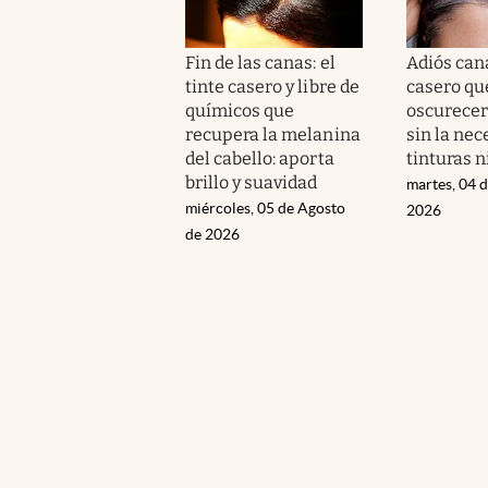
Fin de las canas: el
Adiós cana
tinte casero y libre de
casero qu
químicos que
oscurecer 
recupera la melanina
sin la nec
del cabello: aporta
tinturas n
brillo y suavidad
martes, 04 
miércoles, 05 de Agosto
2026
de 2026