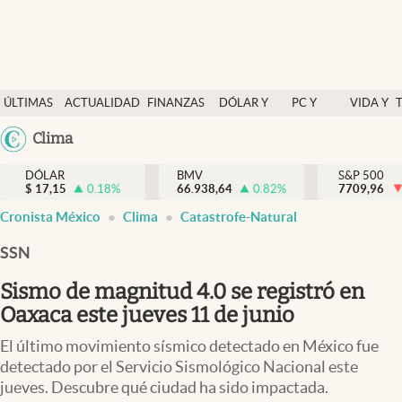
Últimas Noticias
ÚLTIMAS
ACTUALIDAD
FINANZAS
DÓLAR Y
PC Y
VIDA Y
Actualidad
NOTICIAS
Y
MERCADOS
CELULAR
ESTILO
Argentina
Clima
Finanzas y economía
ECONOMÍA
España
Dólar y mercados
DÓLAR
BMV
S&P 500
$
17,15
0.18
%
66.938,64
0.82
%
México
7709,96
Internacionales
Cronista México
Clima
Catastrofe-Natural
USA
Opinión
Colombia
SSN
Uruguay
Brand Strategy
Sismo de magnitud 4.0 se registró en
Pc y celular
Oaxaca este jueves 11 de junio
Vida y estilo
El último movimiento sísmico detectado en México fue
detectado por el Servicio Sismológico Nacional este
Tv
jueves. Descubre qué ciudad ha sido impactada.