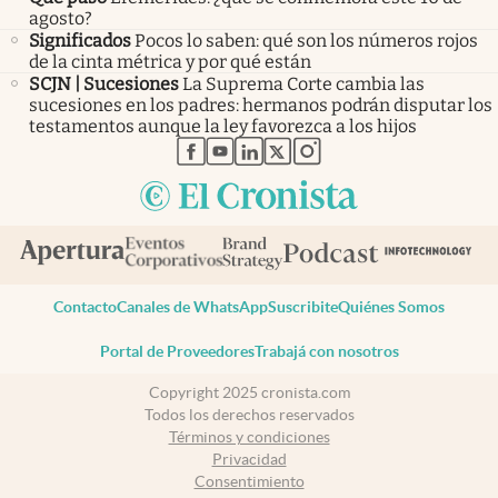
agosto?
Significados
Pocos lo saben: qué son los números rojos
de la cinta métrica y por qué están
SCJN | Sucesiones
La Suprema Corte cambia las
sucesiones en los padres: hermanos podrán disputar los
testamentos aunque la ley favorezca a los hijos
abre en nueva pestaña
abre en nueva pestaña
abre en nueva pestaña
abre en nueva pestaña
abre en nueva pestaña
Contacto
Canales de WhatsApp
Suscribite
Quiénes Somos
Portal de Proveedores
Trabajá con nosotros
Copyright 2025 cronista.com
Todos los derechos reservados
Términos y condiciones
Privacidad
Consentimiento