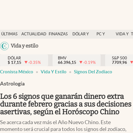
Últimas Noticias
ÚLTIMAS
ACTUALIDAD
FINANZAS
DÓLAR Y
PC Y
VIDA Y
Actualidad
NOTICIAS
Y
MERCADOS
CELULAR
ESTILO
Argentina
Vida y estilo
Finanzas y economía
ECONOMÍA
España
Dólar y mercados
DÓLAR
BMV
S&P 500
$
17,15
-0.35
%
66.396,15
-0.19
%
México
7709,96
Internacionales
Cronista México
Vida Y Estilo
Signos Del Zodiaco
USA
Opinión
Colombia
Astrología
Uruguay
Brand Strategy
Los 6 signos que ganarán dinero extra
Pc y celular
durante febrero gracias a sus decisiones
asertivas, según el Horóscopo Chino
Vida y estilo
Se acerca cada vez más el Año Nuevo Chino. Este
Tv
momento será crucial para todos los signos del zodíaco,