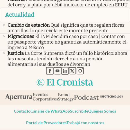
del oro y la plata por débil indicador de empleo en EEUU
Actualidad
Cambio de estación
Qué significa que te regalen flores
amarillas: lo que revela este inocente presente
Migraciones
El INM decidirá caso por caso | Contar con
un pasaporte vigente no garantiza automáticamente el
ingreso a México
Justicia
La Corte Suprema dictó un fallo histórico: ahora
las mascotas tendrán derecho a una pensión
alimentaria si sus dueños se divorcian
abre en nueva pestaña
abre en nueva pestaña
abre en nueva pestaña
abre en nueva pestaña
abre en nueva pestaña
Contacto
Canales de WhatsApp
Suscribite
Quiénes Somos
Portal de Proveedores
Trabajá con nosotros