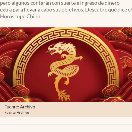
pero algunos contarán con suerte e ingreso de dinero
Clima
extra para llevar a cabo sus objetivos. Descubre qué dice el
Espiritualidad
Horóscopo Chino.
Mediakit
abre en nueva pestaña
México
Fuente: Archivo
Fuente: Archivo