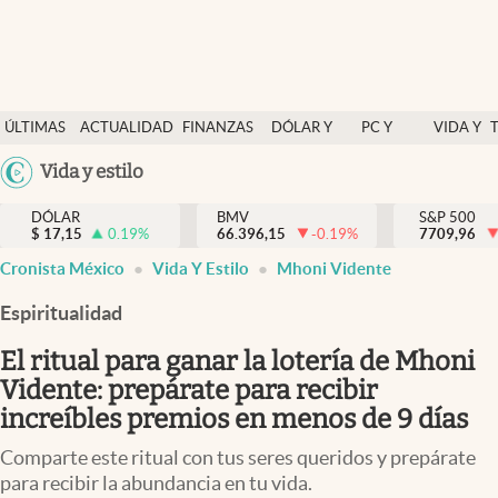
Últimas Noticias
ÚLTIMAS
ACTUALIDAD
FINANZAS
DÓLAR Y
PC Y
VIDA Y
Actualidad
NOTICIAS
Y
MERCADOS
CELULAR
ESTILO
Argentina
Vida y estilo
Finanzas y economía
ECONOMÍA
España
Dólar y mercados
DÓLAR
BMV
S&P 500
$
17,15
0.19
%
66.396,15
-0.19
%
México
7709,96
Internacionales
Cronista México
Vida Y Estilo
Mhoni Vidente
USA
Opinión
Colombia
Espiritualidad
Uruguay
Brand Strategy
El ritual para ganar la lotería de Mhoni
Pc y celular
Vidente: prepárate para recibir
increíbles premios en menos de 9 días
Vida y estilo
Comparte este ritual con tus seres queridos y prepárate
Tv
para recibir la abundancia en tu vida.