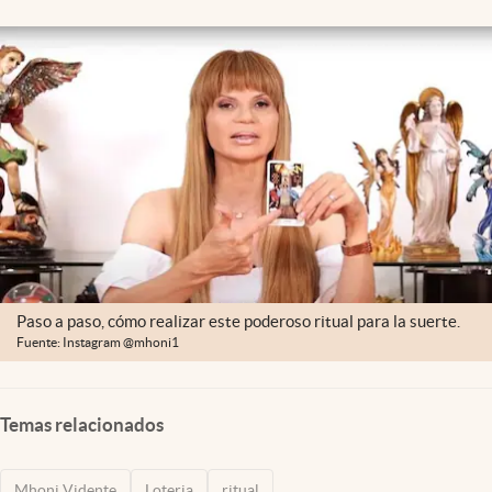
Clima
Espiritualidad
Mediakit
abre en nueva pestaña
México
Paso a paso, cómo realizar este poderoso ritual para la suerte.
Fuente: Instagram @mhoni1
Temas relacionados
Mhoni Vidente
Loteria
ritual