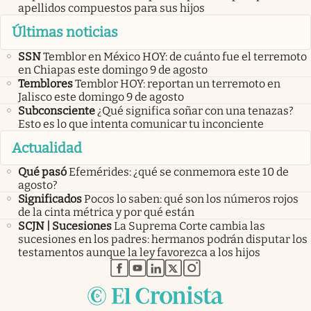
apellidos compuestos para sus hijos
Últimas noticias
SSN
Temblor en México HOY: de cuánto fue el terremoto
en Chiapas este domingo 9 de agosto
Temblores
Temblor HOY: reportan un terremoto en
Jalisco este domingo 9 de agosto
Subconsciente
¿Qué significa soñar con una tenazas?
Esto es lo que intenta comunicar tu inconciente
Actualidad
Qué pasó
Efemérides: ¿qué se conmemora este 10 de
agosto?
Significados
Pocos lo saben: qué son los números rojos
de la cinta métrica y por qué están
SCJN | Sucesiones
La Suprema Corte cambia las
sucesiones en los padres: hermanos podrán disputar los
testamentos aunque la ley favorezca a los hijos
abre en nueva pestaña
abre en nueva pestaña
abre en nueva pestaña
abre en nueva pestaña
abre en nueva pestaña