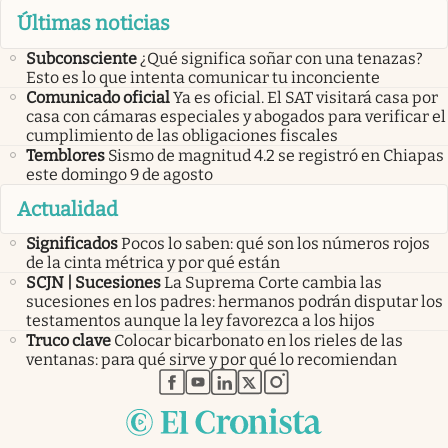
Últimas noticias
Subconsciente
¿Qué significa soñar con una tenazas?
Esto es lo que intenta comunicar tu inconciente
Comunicado oficial
Ya es oficial. El SAT visitará casa por
casa con cámaras especiales y abogados para verificar el
cumplimiento de las obligaciones fiscales
Temblores
Sismo de magnitud 4.2 se registró en Chiapas
este domingo 9 de agosto
Actualidad
Significados
Pocos lo saben: qué son los números rojos
de la cinta métrica y por qué están
SCJN | Sucesiones
La Suprema Corte cambia las
sucesiones en los padres: hermanos podrán disputar los
testamentos aunque la ley favorezca a los hijos
Truco clave
Colocar bicarbonato en los rieles de las
ventanas: para qué sirve y por qué lo recomiendan
abre en nueva pestaña
abre en nueva pestaña
abre en nueva pestaña
abre en nueva pestaña
abre en nueva pestaña