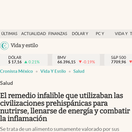
Últimas Noticias
ÚLTIMAS
ACTUALIDAD
FINANZAS
DÓLAR Y
PC Y
VIDA Y
Actualidad
NOTICIAS
Y
MERCADOS
CELULAR
ESTILO
Argentina
Vida y estilo
Finanzas y economía
ECONOMÍA
España
Dólar y mercados
DÓLAR
BMV
S&P 500
$
17,16
0.21
%
66.396,15
-0.19
%
México
7709,96
Internacionales
Cronista México
Vida Y Estilo
Salud
USA
Opinión
Colombia
Salud
Uruguay
Brand Strategy
El remedio infalible que utilizaban las
Pc y celular
civilizaciones prehispánicas para
nutrirse, llenarse de energía y combatir
Vida y estilo
la inflamación
Tv
Se trata de un alimento sumamente valorado por sus