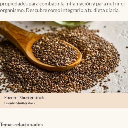
propiedades para combatir la inflamación y para nutrir el
Clima
organismo. Descubre como integrarlo a tu dieta diaria.
Espiritualidad
Mediakit
abre en nueva pestaña
México
Fuente: Shutterstock
Fuente: Shutterstock
Temas relacionados